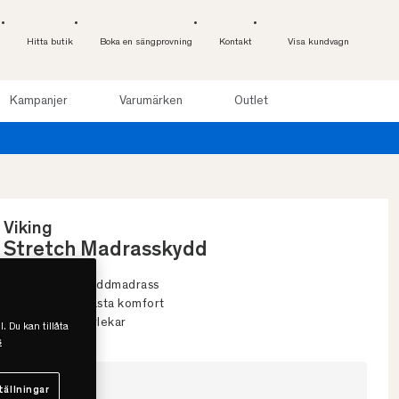
Hitta butik
Boka en sängprovning
Kontakt
Visa kundvagn
Kampanjer
Varumärken
Outlet
Viking
Stretch Madrasskydd
• Skyddar din bäddmadrass
• I stretch för bästa komfort
• Finns olika storlekar
l. Du kan tillåta
s
Välj storlek
tällningar