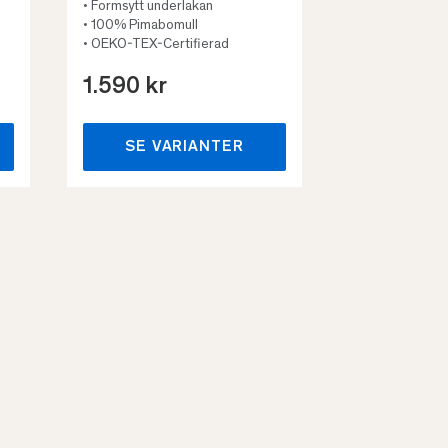
• Formsytt underlakan
• 100% Pimabomull
• OEKO-TEX-Certifierad
1.590 kr
659 kr
SE VARIANTER
SE VA