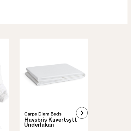
Borås Cotto
Quilt Mad
• Skyddar säng
• Vadderat
• Flera storleka
Carpe Diem Beds
Havsbris Kuvertsytt
Underlakan
t.