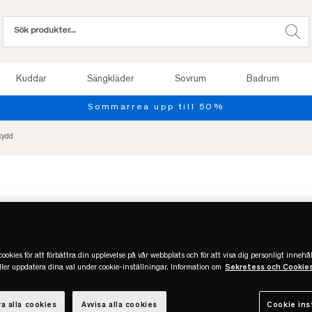
Kuddar
Sängkläder
Sovrum
Badrum
Sommarrea upp till 50%
kydd
Slut online
ookies för att förbättra din upplevelse på vår webbplats och för att visa dig personligt innehål
eller uppdatera dina val under cookie-inställningar. Information om
Sekretess och Cookie
a alla cookies
Avvisa alla cookies
Cookie ins