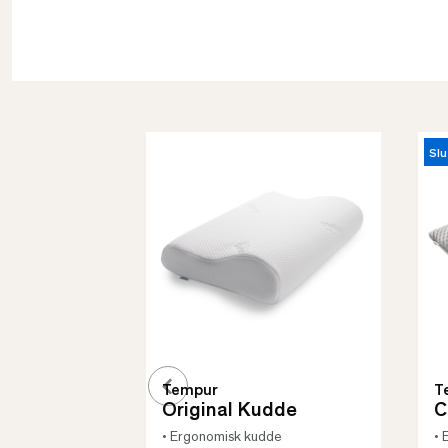
Slu
Tempur
T
Original Kudde
C
• Ergonomisk kudde
• 