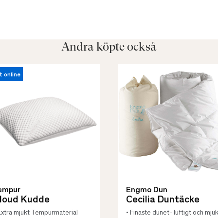
Andra köpte också
t online
empur
Engmo Dun
loud Kudde
Cecilia Duntäcke
Extra mjukt Tempurmaterial
• Finaste dunet- luftigt och mjuk