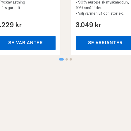
Tryckavlastning
• 90% europeisk myskanddun,
3 års garanti
10% småfjäder.
• Välj värmenivå och storlek.
.229 kr
3.049 kr
SE VARIANTER
SE VARIANTER