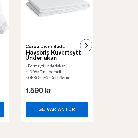
• Vadderat
• Flera storleka
Carpe Diem Beds
Havsbris Kuvertsytt
Underlakan
t.
• Formsytt underlakan
• 100% Pimabomull
• OEKO-TEX-Certifierad
1.590 kr
659 kr
SE VARIANTER
SE VA