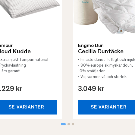
empur
Engmo Dun
loud Kudde
Cecilia Duntäcke
Extra mjukt Tempurmaterial
• Finaste dunet- luftigt och mjuk
Tryckavlastning
• 90% europeisk myskanddun,
3 års garanti
10% småfjäder.
• Välj värmenivå och storlek.
.229 kr
3.049 kr
SE VARIANTER
SE VARIANTER