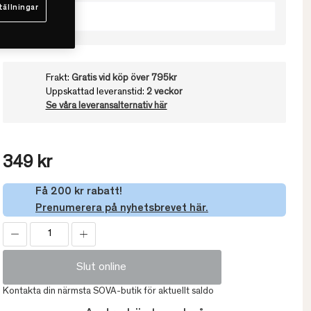
tällningar
50x60
Frakt:
Gratis vid köp över 795kr
Uppskattad leveranstid:
2 veckor
Se våra leveransalternativ här
349 kr
Få 200 kr rabatt!
Prenumerera på nyhetsbrevet här.
Slut online
Kontakta din närmsta SOVA-butik för aktuellt saldo