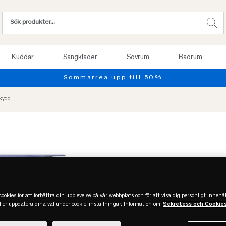
Kuddar
Sängkläder
Sovrum
Badrum
skydd
ookies för att förbättra din upplevelse på vår webbplats och för att visa dig personligt innehål
eller uppdatera dina val under cookie-inställningar. Information om
Sekretess och Cookie