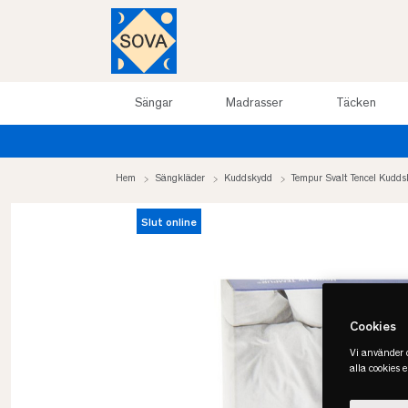
Sängar
Madrasser
Täcken
Hem
Sängkläder
Kuddskydd
Tempur Svalt Tencel Kudd
Slut online
Cookies
Vi använder c
alla cookies 