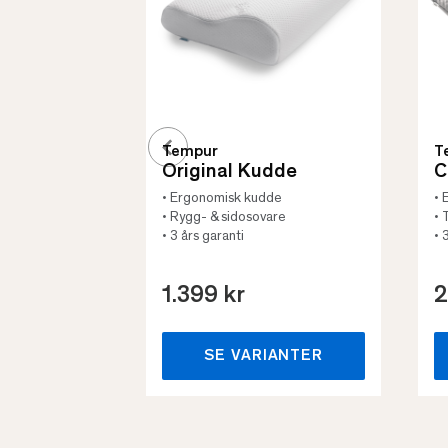
Tempur
T
Original Kudde
C
• Ergonomisk kudde
• 
• Rygg- & sidosovare
• 
• 3 års garanti
• 
1.399 kr
2
SE VARIANTER