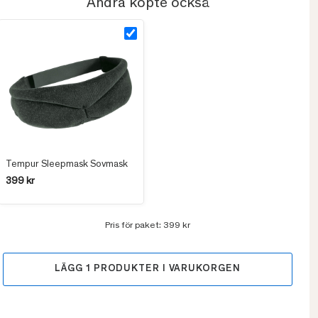
Andra köpte också
Tempur Sleepmask Sovmask
399 kr
Pris för paket:
399 kr
LÄGG
1
PRODUKTER I VARUKORGEN