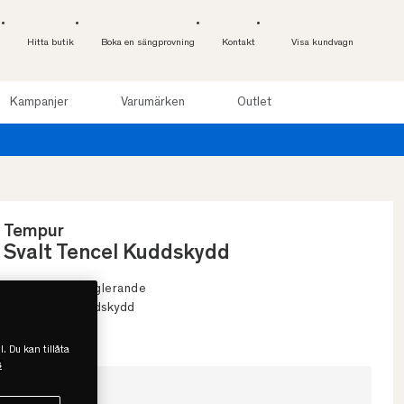
Hitta butik
Boka en sängprovning
Kontakt
Visa kundvagn
Kampanjer
Varumärken
Outlet
Provsov upp till 100 nätter. Läs mer
Tempur
Svalt Tencel Kuddskydd
• Temperaturreglerande
• Örngott & kuddskydd
• OEKO-TEX
l. Du kan tillåta
s
Välj storlek