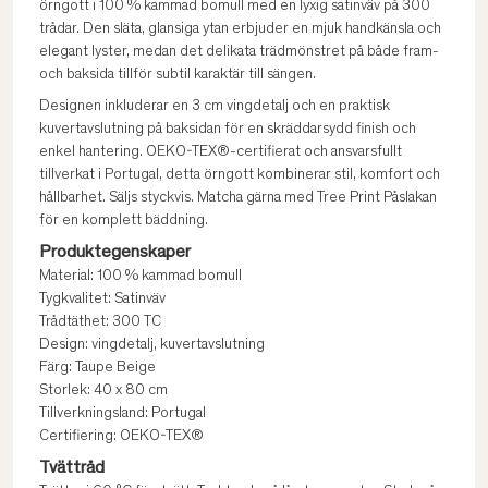
örngott i 100 % kammad bomull med en lyxig satinväv på 300
trådar. Den släta, glansiga ytan erbjuder en mjuk handkänsla och
elegant lyster, medan det delikata trädmönstret på både fram-
och baksida tillför subtil karaktär till sängen.
Designen inkluderar en 3 cm vingdetalj och en praktisk
kuvertavslutning på baksidan för en skräddarsydd finish och
enkel hantering. OEKO-TEX®-certifierat och ansvarsfullt
tillverkat i Portugal, detta örngott kombinerar stil, komfort och
hållbarhet. Säljs styckvis. Matcha gärna med Tree Print Påslakan
för en komplett bäddning.
Produktegenskaper
Material: 100 % kammad bomull
Tygkvalitet: Satinväv
Trådtäthet: 300 TC
Design: vingdetalj, kuvertavslutning
Färg: Taupe Beige
Storlek: 40 x 80 cm
Tillverkningsland: Portugal
Certifiering: OEKO-TEX®
Tvättråd