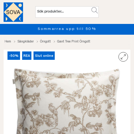
rrea upp till 50%
Provsov up
Hem
Sängkläder
Örngott
Gant Tree Print Örngott
-50%
REA
Slut online