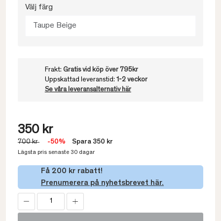
Välj färg
Taupe Beige
Frakt:
Gratis vid köp över 795kr
Uppskattad leveranstid:
1-2 veckor
Se våra leveransalternativ här
350 kr
700 kr
-50%
Spara 350 kr
Lägsta pris senaste 30 dagar
Få 200 kr rabatt!
Prenumerera på nyhetsbrevet här.