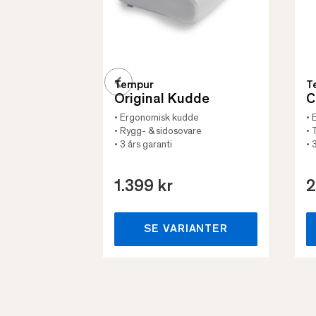
Tempur
T
Original Kudde
C
• Ergonomisk kudde
• 
• Rygg- & sidosovare
• 
• 3 års garanti
• 
1.399 kr
2
SE VARIANTER