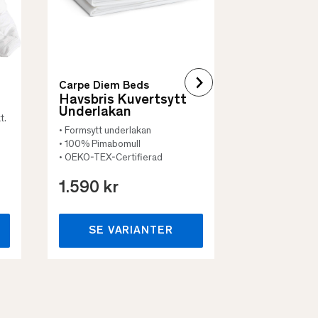
Carpe Diem Beds
Havsbris Kuvertsytt
Underlakan
t.
• Formsytt underlakan
• 100% Pimabomull
• OEKO-TEX-Certifierad
1.590 kr
659 kr
SE VARIANTER
SE VA