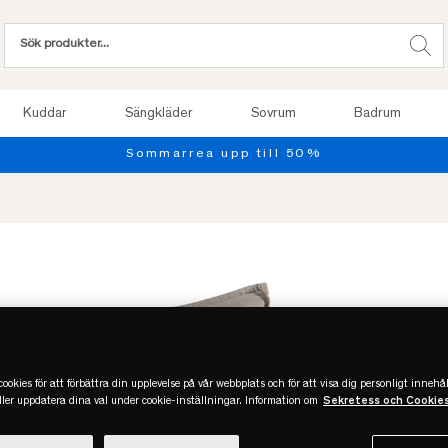
Kuddar
Sängkläder
Sovrum
Badrum
l 50%
ookies för att förbättra din upplevelse på vår webbplats och för att visa dig personligt innehål
eller uppdatera dina val under cookie-inställningar. Information om
Sekretess och Cookie