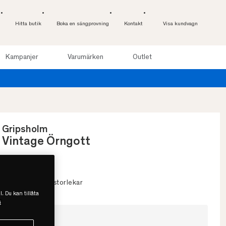
Hitta butik
Boka en sängprovning
Kontakt
Visa kundvagn
Kampanjer
Varumärken
Outlet
Gripsholm
Vintage Örngott
• 100% bomull
• Mjuk & hållbart
• Flera färger & storlekar
l. Du kan tillåta
s
Välj storlek