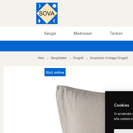
Sängar
Madrasser
Täcken
Sommarrea upp til
Hem
Sängkläder
Örngott
Gripsholm Vintage Örngott
Slut online
Cookies
Vi använder c
alla cookies 