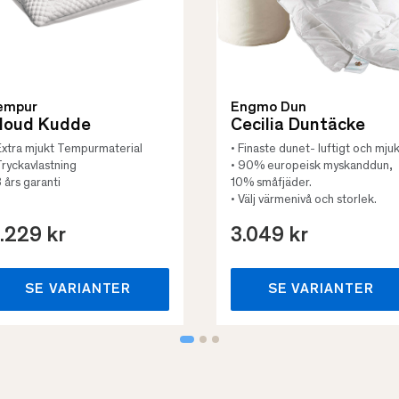
empur
Engmo Dun
loud Kudde
Cecilia Duntäcke
Extra mjukt Tempurmaterial
• Finaste dunet- luftigt och mjuk
Tryckavlastning
• 90% europeisk myskanddun,
3 års garanti
10% småfjäder.
• Välj värmenivå och storlek.
.229 kr
3.049 kr
SE VARIANTER
SE VARIANTER