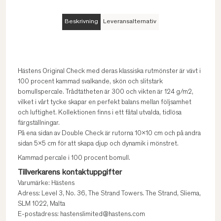
Beskrivning
Leveransalternativ
Hästens Original Check med deras klassiska rutmönster är vävt i
100 procent kammad svalkande, skön och slitstark
bomullspercale. Trådtätheten är 300 och vikten är 124 g/m2,
vilket i vårt tycke skapar en perfekt balans mellan följsamhet
och luftighet. Kollektionen finns i ett fåtal utvalda, tidlösa
färgställningar.
På ena sidan av Double Check är rutorna 10×10 cm och på andra
sidan 5×5 cm för att skapa djup och dynamik i mönstret.
Kammad percale i 100 procent bomull.
Tillverkarens kontaktuppgifter
Varumärke: Hästens
Adress: Level 3, No. 36, The Strand Towers. The Strand, Sliema,
SLM 1022, Malta
E-postadress: hastenslimited@hastens.com