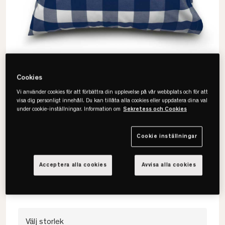
Cookies
Vi använder cookies för att förbättra din upplevelse på vår webbplats och för att
visa dig personligt innehåll. Du kan tillåta alla cookies eller uppdatera dina val
under cookie-inställningar. Information om
Sekretess och Cookies
Hästens
Cookie inställningar
Original Check Rutigt Örngott
• Sval percale i klassiskt rutmönster.
Acceptera alla cookies
Avvisa alla cookies
• 100% bomullspercale.
• Finns i flera storlekar och färger.
Välj storlek