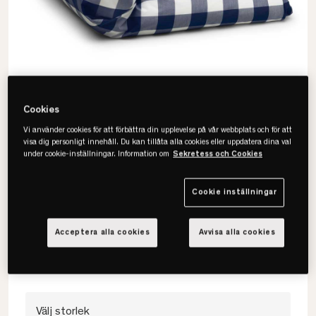
Cookies
Vi använder cookies för att förbättra din upplevelse på vår webbplats och för att
visa dig personligt innehåll. Du kan tillåta alla cookies eller uppdatera dina val
under cookie-inställningar. Information om
Sekretess och Cookies
Hästens
Cookie inställningar
Original Check Rutigt Påslakan
• Sval percale i klassiskt rutmönster.
Acceptera alla cookies
Avvisa alla cookies
• 100% bomullspercale.
• Finns i flera storlekar och färger.
Välj storlek