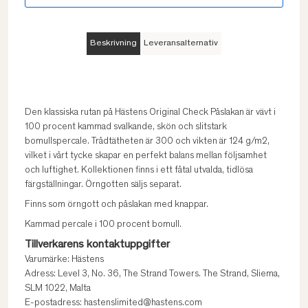
Beskrivning
Leveransalternativ
Den klassiska rutan på Hästens Original Check Påslakan är vävt i
100 procent kammad svalkande, skön och slitstark
bomullspercale. Trådtätheten är 300 och vikten är 124 g/m2,
vilket i vårt tycke skapar en perfekt balans mellan följsamhet
och luftighet. Kollektionen finns i ett fåtal utvalda, tidlösa
färgställningar. Örngotten säljs separat.
Finns som örngott och påslakan med knappar.
Kammad percale i 100 procent bomull.
Tillverkarens kontaktuppgifter
Varumärke: Hästens
Adress: Level 3, No. 36, The Strand Towers. The Strand, Sliema,
SLM 1022, Malta
E-postadress: hastenslimited@hastens.com