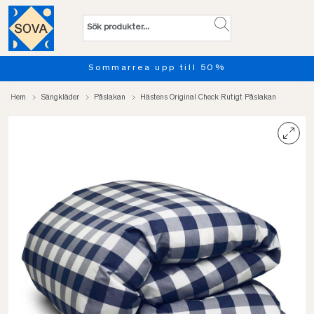
ommarrea upp till 50%
Provs
Hem
Sängkläder
Påslakan
Hästens Original Check Rutigt Påslakan