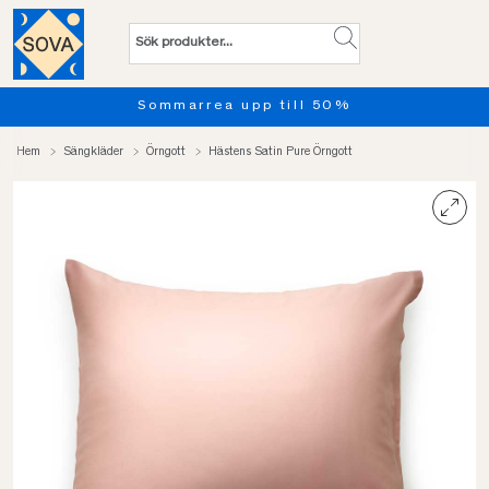
marrea upp till 50%
Provsov 
Hem
Sängkläder
Örngott
Hästens Satin Pure Örngott