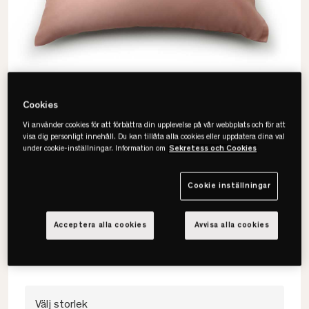
Cookies
Vi använder cookies för att förbättra din upplevelse på vår webbplats och för att
visa dig personligt innehåll. Du kan tillåta alla cookies eller uppdatera dina val
under cookie-inställningar. Information om
Sekretess och Cookies
Hästens
Cookie inställningar
Satin Pure Örngott
Acceptera alla cookies
Avvisa alla cookies
• Hästens mest exklusiva påslakan.
• 100% bomullssatin, trådtäthet 300.
• Finns i flera storlekar och färger.
Välj storlek