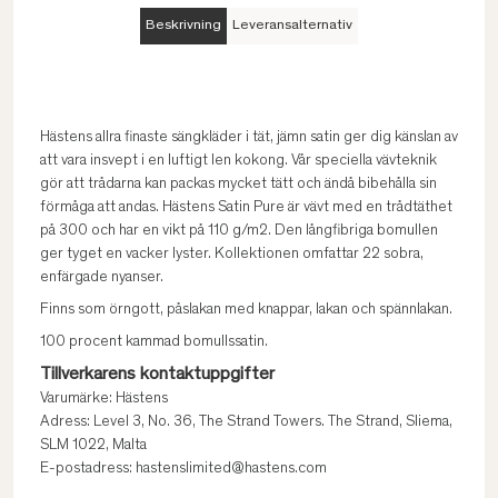
Beskrivning
Leveransalternativ
Hästens allra finaste sängkläder i tät, jämn satin ger dig känslan av
att vara insvept i en luftigt len kokong. Vår speciella vävteknik
gör att trådarna kan packas mycket tätt och ändå bibehålla sin
förmåga att andas. Hästens Satin Pure är vävt med en trådtäthet
på 300 och har en vikt på 110 g/m2. Den långfibriga bomullen
ger tyget en vacker lyster. Kollektionen omfattar 22 sobra,
enfärgade nyanser.
Finns som örngott, påslakan med knappar, lakan och spännlakan.
100 procent kammad bomullssatin.
Tillverkarens kontaktuppgifter
Varumärke: Hästens
Adress: Level 3, No. 36, The Strand Towers. The Strand, Sliema,
SLM 1022, Malta
E-postadress: hastenslimited@hastens.com