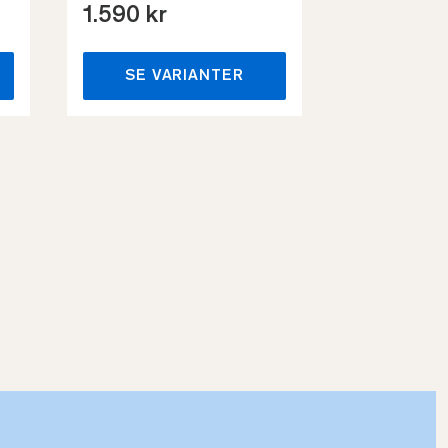
1.590 kr
659 kr
SE VARIANTER
SE VA