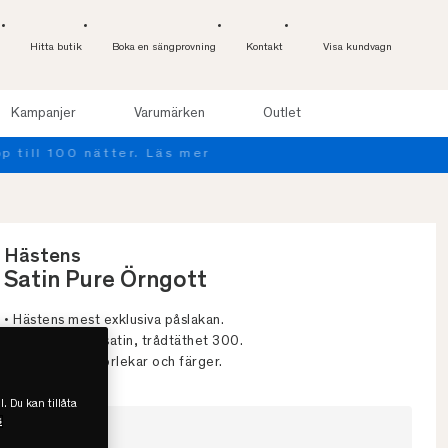
Hitta butik
Boka en sängprovning
Kontakt
Visa kundvagn
Kampanjer
Varumärken
Outlet
Hästens
Satin Pure Örngott
• Hästens mest exklusiva påslakan.
• 100% bomullssatin, trådtäthet 300.
• Finns i flera storlekar och färger.
l. Du kan tillåta
s
Välj storlek