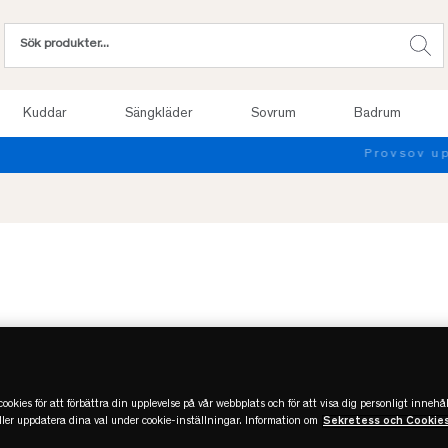
Kuddar
Sängkläder
Sovrum
Badrum
Provsov upp till 100 nätter. Läs mer
ookies för att förbättra din upplevelse på vår webbplats och för att visa dig personligt innehål
eller uppdatera dina val under cookie-inställningar. Information om
Sekretess och Cookie