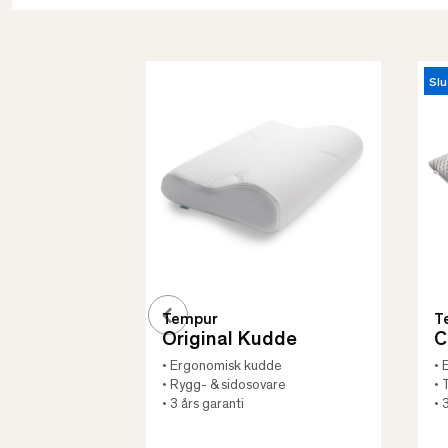
Slu
Tempur
T
Original Kudde
C
• Ergonomisk kudde
• 
• Rygg- & sidosovare
• 
• 3 års garanti
• 