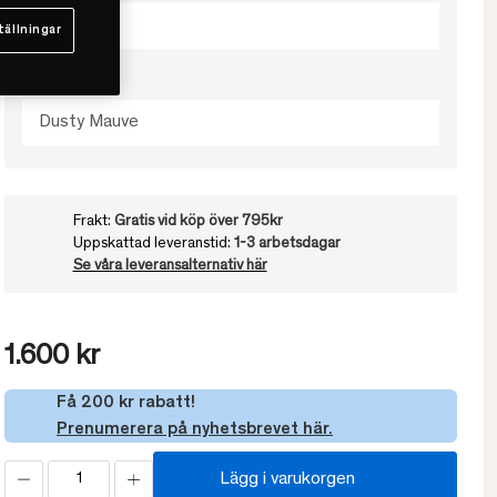
50x60
tällningar
Välj färg
Dusty Mauve
Frakt:
Gratis vid köp över 795kr
Uppskattad leveranstid:
1-3 arbetsdagar
Se våra leveransalternativ här
1.600 kr
Få 200 kr rabatt!
Prenumerera på nyhetsbrevet här.
Lägg i varukorgen