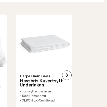
Borås Cotto
Quilt Mad
• Skyddar säng
• Vadderat
• Flera storleka
Carpe Diem Beds
Havsbris Kuvertsytt
Underlakan
t.
• Formsytt underlakan
• 100% Pimabomull
• OEKO-TEX-Certifierad