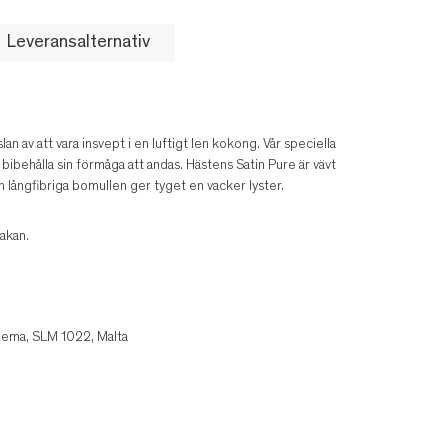
Leveransalternativ
lan av att vara insvept i en luftigt len kokong. Vår speciella
bibehålla sin förmåga att andas. Hästens Satin Pure är vävt
 långfibriga bomullen ger tyget en vacker lyster.
akan.
liema, SLM 1022, Malta