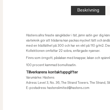
Beskrivning
Hästens allra finaste sängkläder i tät, jämn satin ger dig käns
vävteknik gör att trådarna kan packas mycket tätt och ändå 
med en trådtäthet på 300 och har en vikt på 110 g/m2. Den
Kollektionen omfattar 22 sobra, enfärgade nyanser.
Finns som örngott, påslakan med knappar, lakan och spännl
100 procent kammad bomullssatin.
Tillverkarens kontaktuppgifter
Varumärke: Hästens
Adress: Level 3, No. 36, The Strand Towers. The Strand, S
E-postadress: hastenslimited@hastens.com