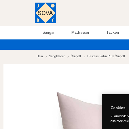
Sängar
Madrasser
Täcken
Hem
Sängkläder
Örngott
Hästens Satin Pure Örngott
Cookies
Vi använder c
alla cookies 