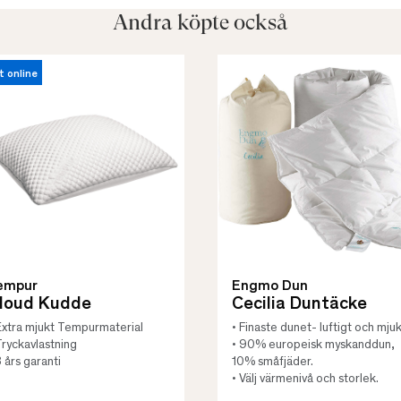
Andra köpte också
t online
empur
Engmo Dun
loud Kudde
Cecilia Duntäcke
Extra mjukt Tempurmaterial
• Finaste dunet- luftigt och mjuk
Tryckavlastning
• 90% europeisk myskanddun,
3 års garanti
10% småfjäder.
• Välj värmenivå och storlek.