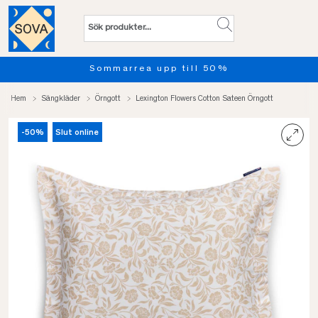
Sommarrea upp till 50%
Pro
Hem
Sängkläder
Örngott
Lexington Flowers Cotton Sateen Örngott
-50%
Slut online