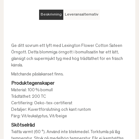
Beskrivning
Leveransalternativ
Ge ditt sovrum ett lyft med Lexington Flower Cotton Sateen
Örngott. Detta blommiga örngott i bomullssatin har ett lätt,
glansigt och supermjukt tyg med hög trådtäthet för en fräsch
känsla.
Matchande påslakanset finns.
Produktegenskaper
Material: 100 % bomull
Trådtäthet: 200 TC
Certifiering: Oeko-tex-certifierat
Detaljer: Kuvertförslutning och kant runtom
Färg: Vit/eukalyptus, Vit/beige
Skötselråd
Tvätta varmt (60 °). Använd inte blekmedel. Torktumla på låg
temperatur. Stryk på medelhög temperatur. Får ej kemtvättas.