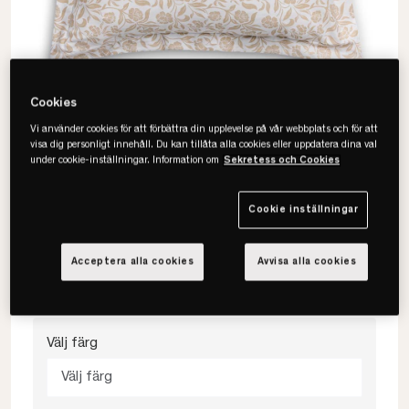
Cookies
Vi använder cookies för att förbättra din upplevelse på vår webbplats och för att
visa dig personligt innehåll. Du kan tillåta alla cookies eller uppdatera dina val
under cookie-inställningar. Information om
Sekretess och Cookies
Cookie inställningar
Lexington
Flowers Cotton Sateen Örngott
Acceptera alla cookies
Avvisa alla cookies
Välj färg
Välj färg