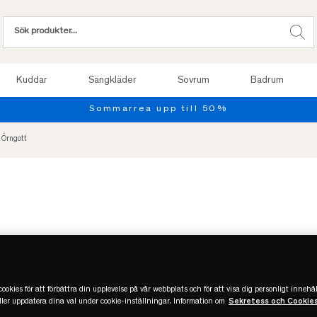
Kuddar
Sängkläder
Sovrum
Badrum
Provsov upp till 100 nätter
 Örngott
ookies för att förbättra din upplevelse på vår webbplats och för att visa dig personligt innehål
eller uppdatera dina val under cookie-inställningar. Information om
Sekretess och Cookie