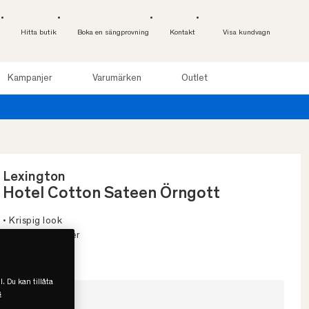
Hitta butik
Boka en sängprovning
Kontakt
Visa kundvagn
Kampanjer
Varumärken
Outlet
. Läs mer
Lexington
Hotel Cotton Sateen Örngott
• Krispig look
• Finns fler färger
• Exklusiv satin
l. Du kan tillåta
s
Välj storlek