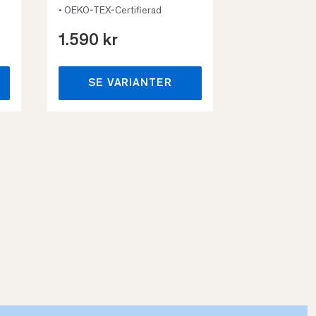
• OEKO-TEX-Certifierad
1.590 kr
659 kr
SE VARIANTER
SE VA