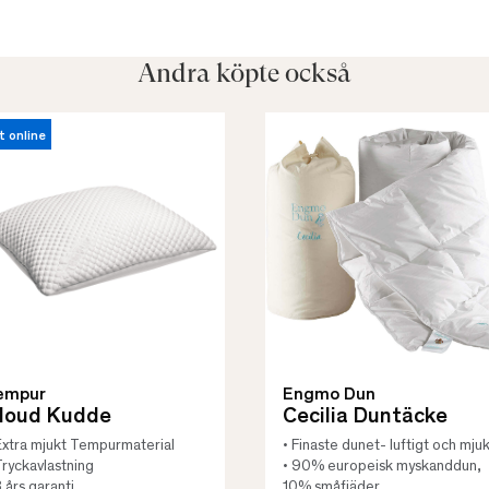
Andra köpte också
t online
empur
Engmo Dun
loud Kudde
Cecilia Duntäcke
Extra mjukt Tempurmaterial
• Finaste dunet- luftigt och mjuk
Tryckavlastning
• 90% europeisk myskanddun,
3 års garanti
10% småfjäder.