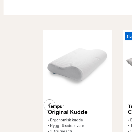
Slu
Tempur
T
Original Kudde
C
• Ergonomisk kudde
• 
• Rygg- & sidosovare
• 
• 3 års garanti
• 