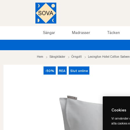
Sängar
Madrasser
Täcken
Hem
Sängkläder
Örngott
Lexington Hotel Cotton Sateen
-50%
REA
Slut online
Cookies
Vi använder c
alla cookies 