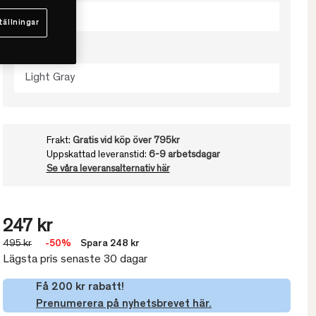
50x60
tällningar
Välj färg
Light Gray
Frakt:
Gratis vid köp över 795kr
Uppskattad leveranstid:
6-9 arbetsdagar
Se våra leveransalternativ här
247 kr
495 kr
-50%
Spara 248 kr
Lägsta pris senaste 30 dagar
Få 200 kr rabatt!
Prenumerera på nyhetsbrevet här.