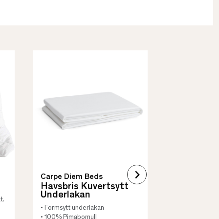
Borås Cotto
Quilt Mad
• Skyddar säng
• Vadderat
• Flera storleka
Carpe Diem Beds
Havsbris Kuvertsytt
Underlakan
t.
• Formsytt underlakan
• 100% Pimabomull