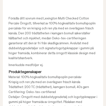
Förädla ditt sovrum med Lexington Multi Checked Cotton
Percale Örngott, tillverkat av 100% högkvalitativ bomullspoplin
percalväv för en krispig och ren yta med en överlägsen fräsch
känsla. Den 200 trådtätheten i kamgarn bomull säkerställer
hållbarhet och mjukhet, medan Oeko-tex-certifieringen
garanterar att den är fri från skadliga ämnen. Avslutat med
dubbelstygnsdetaljer och signaturlogotypknappar i gummi på
höger framsida, kombinerar detta örngott klassisk design med
kvalitetshantverk.
Innerkudde medföljer ej.
Produktegenskaper
Material: 100% högkvalitativ bomullspoplin percalväv
Krispig och ren yta med en överlägsen fräsch känsla
Trådtäthet: 200 TC (trådtäthet), kamgarn bomull, 40s garn
Certifiering: Oeko-tex-certifierad
Detaljer: Örngott med dubbelstygnsdetalj och logotypknappar i
gummi på höger framsida av örngottet. Påslakan med