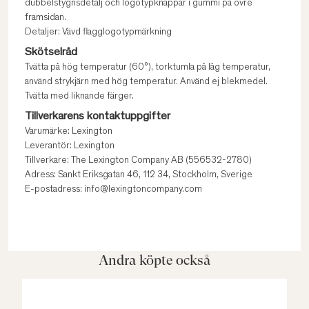
dubbelstygnsdetalj och logotypknappar i gummi på övre
framsidan.
Detaljer: Vävd flagglogotypmärkning
Skötselråd
Tvätta på hög temperatur (60°), torktumla på låg temperatur,
använd strykjärn med hög temperatur. Använd ej blekmedel.
Tvätta med liknande färger.
Tillverkarens kontaktuppgifter
Varumärke: Lexington
Leverantör: Lexington
Tillverkare: The Lexington Company AB (556532-2780)
Adress: Sankt Eriksgatan 46, 112 34, Stockholm, Sverige
E-postadress: info@lexingtoncompany.com
Andra köpte också