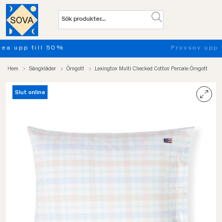
Provsov upp till 100 nätter. Läs mer
Hem
Sängkläder
Örngott
Lexington Multi Checked Cotton Percale Örngott
Slut online