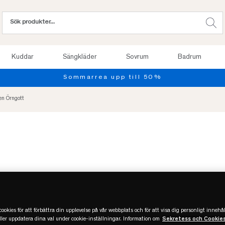
Kuddar
Sängkläder
Sovrum
Badrum
Provsov upp til
en Örngott
-50%
REA
Slut
ookies för att förbättra din upplevelse på vår webbplats och för att visa dig personligt innehål
eller uppdatera dina val under cookie-inställningar. Information om
Sekretess och Cookie