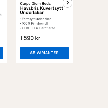
Carpe Diem Beds
Havsbris Kuvertsytt
Underlakan
t.
• Formsytt underlakan
• 100% Pimabomull
• OEKO-TEX-Certifierad
1.590 kr
659 kr
SE VARIANTER
SE VA