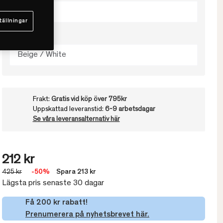
50x60
tällningar
Välj färg
Beige / White
Frakt:
Gratis vid köp över 795kr
Uppskattad leveranstid:
6-9 arbetsdagar
Se våra leveransalternativ här
212 kr
425 kr
-50%
Spara 213 kr
Lägsta pris senaste 30 dagar
Få 200 kr rabatt!
Prenumerera på nyhetsbrevet här.