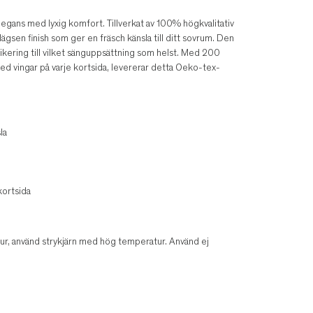
legans med lyxig komfort. Tillverkat av 100% högkvalitativ
ägsen finish som ger en fräsch känsla till ditt sovrum. Den
tikering till vilket sänguppsättning som helst. Med 200
d vingar på varje kortsida, levererar detta Oeko-tex-
la
kortsida
ur, använd strykjärn med hög temperatur. Använd ej