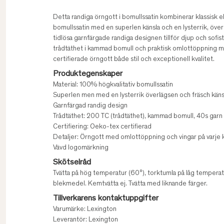
Detta randiga örngott i bomullssatin kombinerar klassisk e
bomullssatin med en superlen känsla och en lysterrik, överl
tidlösa garnfärgade randiga designen tillför djup och sofis
trådtäthet i kammad bomull och praktisk omlottöppning me
certifierade örngott både stil och exceptionell kvalitet.
Produktegenskaper
Material: 100% högkvalitativ bomullssatin
Superlen men med en lysterrik överlägsen och fräsch käns
Garnfärgad randig design
Trådtäthet: 200 TC (trådtäthet), kammad bomull, 40s garn
Certifiering: Oeko-tex certifierad
Detaljer: Örngott med omlottöppning och vingar på varje 
Vävd logomärkning
Skötselråd
Tvätta på hög temperatur (60°), torktumla på låg temperat
blekmedel. Kemtvätta ej. Tvätta med liknande färger.
Tillverkarens kontaktuppgifter
Varumärke: Lexington
Leverantör: Lexington