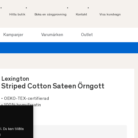
Hitta butik
Boka en sängprovning
Kontakt
Visa kundvagn
Kampanjer
Varumärken
Outlet
l 100 nätter. Läs mer
 online
Lexington
Striped Cotton Sateen Örngott
• OEKO-TEX-certifierad
• 100% bomullssatin
• Flera storlekar
l. Du kan tillåta
Välj storlek
s