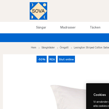
Sängar
Madrasser
Täcken
Hem
Sängkläder
Örngott
Lexington Striped Cotton Sate
-50%
REA
Slut online
Cookies
Vi använder c
alla cookies 