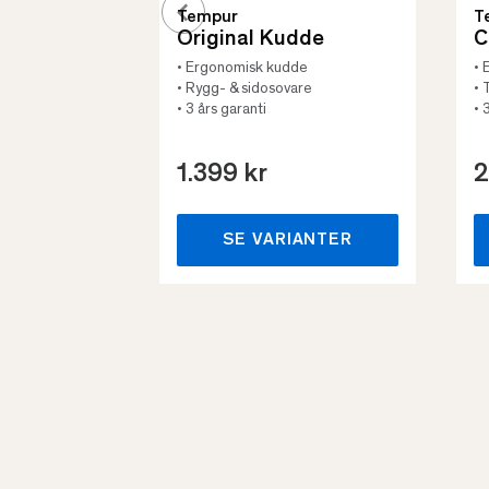
Tempur
T
Original Kudde
C
• Ergonomisk kudde
• 
• Rygg- & sidosovare
• 
• 3 års garanti
• 
1.399 kr
2
SE VARIANTER