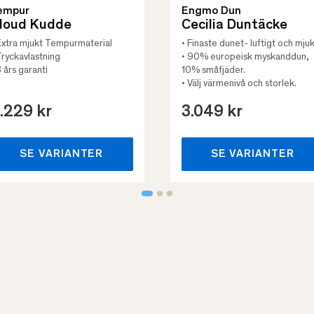
empur
Engmo Dun
loud Kudde
Cecilia Duntäcke
Extra mjukt Tempurmaterial
• Finaste dunet- luftigt och mjuk
Tryckavlastning
• 90% europeisk myskanddun,
3 års garanti
10% småfjäder.
• Välj värmenivå och storlek.
.229 kr
3.049 kr
SE VARIANTER
SE VARIANTER