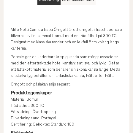
Beskrivning
Leveransalternativ
Mille Notti Camicia Balza Örngott är ett örngott i fräscht percale
tillverkat av fint kammat bomull med en trådtäthet på 300 TC.
Designat med klassiska ränder och en lekfull 8cm volang längs
kanterna.
Percale ger en underbart krispig känsla som många associerar
med den eftertraktade hotellkänslan: slät, sval och lyxig. Det är
ett lättskött material som behåller sin sköna känsla länge. Detta
slitstarka tyg behåller sin fantastiska känsla, tvätt efter tvätt.
Örngott och påslakan säljs separat.
Produktegenskaper
Material: Bomull
Trådtäthet: 300 TC
Förslutning: Överlappning
Tillverkningsland: Portugal
Certifiering: Oeko-tex Standard 100