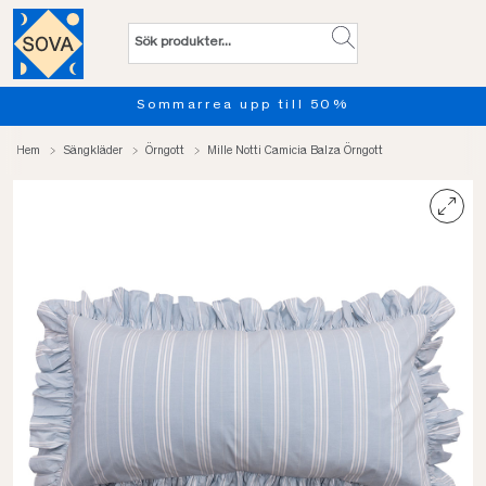
Sommarrea upp till 50%
Pro
Hem
Sängkläder
Örngott
Mille Notti Camicia Balza Örngott