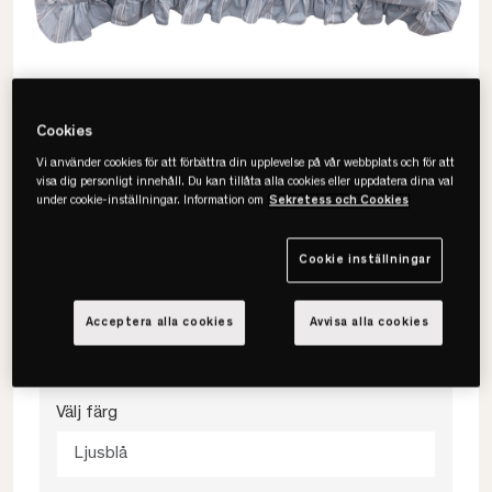
Cookies
Vi använder cookies för att förbättra din upplevelse på vår webbplats och för att
visa dig personligt innehåll. Du kan tillåta alla cookies eller uppdatera dina val
under cookie-inställningar. Information om
Sekretess och Cookies
Cookie inställningar
Mille Notti
Camicia Balza Örngott
Acceptera alla cookies
Avvisa alla cookies
Välj färg
Ljusblå