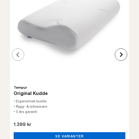
Tempur
Original Kudde
• Ergonomisk kudde
• Rygg- & sidosovare
• 3 års garanti
1.399 kr
SE VARIANTER