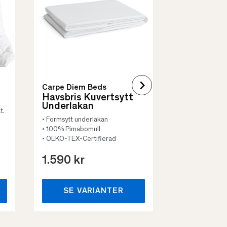
• Skyddar säng
• Vadderat
• Flera storleka
Carpe Diem Beds
Havsbris Kuvertsytt
Underlakan
t.
• Formsytt underlakan
• 100% Pimabomull
• OEKO-TEX-Certifierad
1.590 kr
659 kr
SE VARIANTER
SE VA