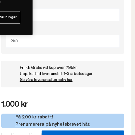
s
Välj storlek
50x90
tällningar
Välj färg
Grå
Frakt:
Gratis vid köp över 795kr
Uppskattad leveranstid:
1-3 arbetsdagar
Se våra leveransalternativ här
1.000 kr
Få 200 kr rabatt!
Prenumerera på nyhetsbrevet här.