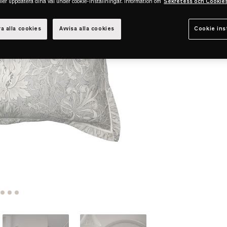
eller uppdatera dina val under cookie-inställningar. Information om
Sekretess och Cookie
a alla cookies
Avvisa alla cookies
Cookie ins