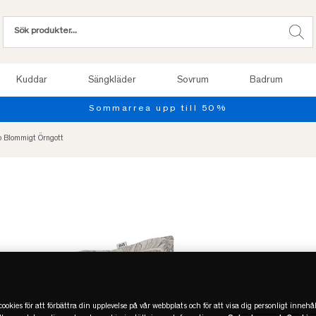
Kuddar
Sängkläder
Sovrum
Badrum
ip Blommigt Örngott
ookies för att förbättra din upplevelse på vår webbplats och för att visa dig personligt innehål