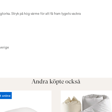
torka. Stryk på hög värme för att få fram tygets vackra
verige
Andra köpte också
t online