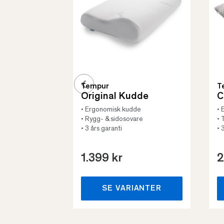
Tempur
T
Original Kudde
C
• Ergonomisk kudde
• 
• Rygg- & sidosovare
• 
• 3 års garanti
• 
1.399 kr
2
SE VARIANTER