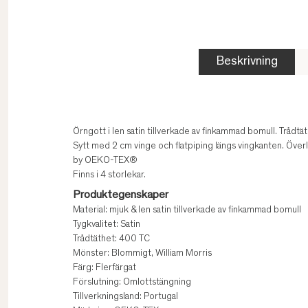
Beskrivning
Örngott i len satin tillverkade av finkammad bomull. Trådt
Sytt med 2 cm vinge och flatpiping längs vingkanten. Öve
by OEKO-TEX®
Finns i 4 storlekar.
Produktegenskaper
Material: mjuk & len satin tillverkade av finkammad bomull
Tygkvalitet: Satin
Trådtäthet: 400 TC
Mönster: Blommigt, William Morris
Färg: Flerfärgat
Förslutning: Omlottstängning
Tillverkningsland: Portugal