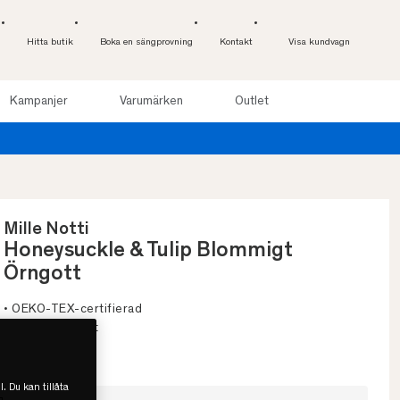
Hitta butik
Boka en sängprovning
Kontakt
Visa kundvagn
Kampanjer
Varumärken
Outlet
Provsov u
Mille Notti
Honeysuckle & Tulip Blommigt
Örngott
• OEKO-TEX-certifierad
• Hög trådtäthet
• Vacker glans
l. Du kan tillåta