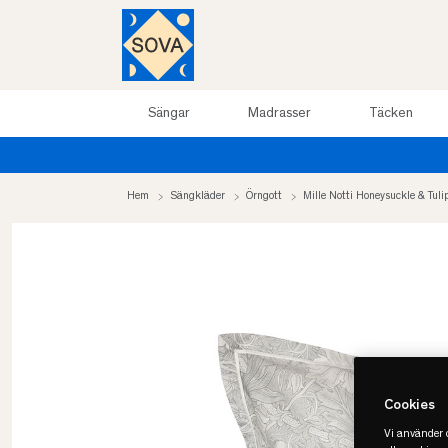
Sängar
Madrasser
Täcken
arrea upp till 50%
Hem
Sängkläder
Örngott
Mille Notti Honeysuckle & Tul
Cookies
Vi använder c