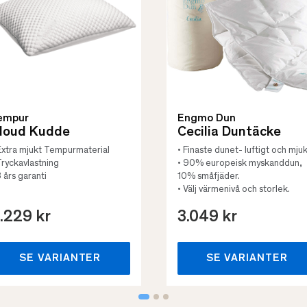
empur
Engmo Dun
loud Kudde
Cecilia Duntäcke
Extra mjukt Tempurmaterial
• Finaste dunet- luftigt och mjuk
Tryckavlastning
• 90% europeisk myskanddun,
3 års garanti
10% småfjäder.
• Välj värmenivå och storlek.
.229 kr
3.049 kr
SE VARIANTER
SE VARIANTER