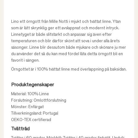
Lino ett örngott från Mille Notti i mjukt och tvättat linne. Ytan
som är lätt skrynklig ger ett avslappnat och modernt intryck.
Linnetyget är både slitstarkt och anpassar sig även efter
temperaturen och blir därför skönt att sova i under alla årets
säsonger. Linne blir dessutom både mjukare och skönare ju mer
du använder det så du kan med fördel låta detta örngott bli en
favorit i sängen.
Örngottet är i 100% tvättat linne med överlappning på baksidan.
Produktegenskaper
Material: 100% Linne
Förslutning: Omlottförslutning
Mönster: Enfärgat
Tillverkningsland: Portugal
OEKO-TEX certifierad
Tvättråd