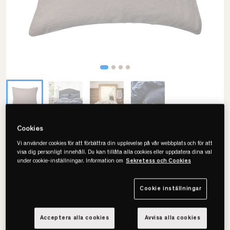
Cookies
Mille Notti
Vi använder cookies för att förbättra din upplevelse på vår webbplats och för att
Lino Örngott
visa dig personligt innehåll. Du kan tillåta alla cookies eller uppdatera dina val
under cookie-inställningar. Information om
Sekretess och Cookies
• Mjuk och tvättad linnekvalitet
• OEKO-TEX certifierat
Cookie inställningar
• Finns i flera färger och storlekar
Acceptera alla cookies
Avvisa alla cookies
Välj storlek