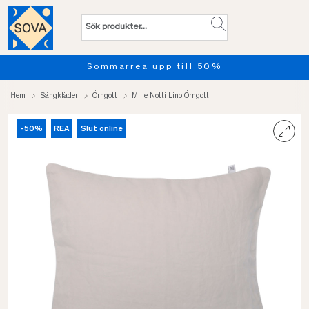
marrea upp till 50%
Provsov 
Hem
Sängkläder
Örngott
Mille Notti Lino Örngott
-50%
REA
Slut online