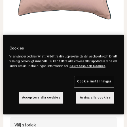
Cookies
Vi använder cookies för att förbättra din upplevelse på vår webbplats och för att
visa dig personligt innehåll. Du kan tillåta alla cookies eller uppdatera dina val
under cookie-inställningar. Information om
Sekretess och Cookies
Mille Notti
Powder EKO Örngott
Cookie inställningar
• Ekologisk bomull
Acceptera alla cookies
Avvisa alla cookies
• Trådtäthet 230tc
• Hållbart & stilrent
Välj storlek