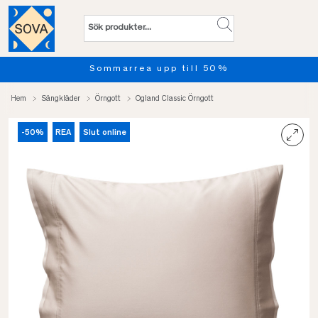
Sommarrea upp till 50%
Hem
Sängkläder
Örngott
Ogland Classic Örngott
-50%
REA
Slut online