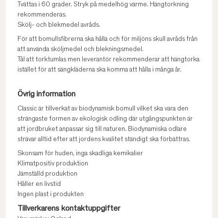
Tvättas i 60 grader. Stryk på medelhög värme. Hängtorkning
rekommenderas.
Skölj- och blekmedel avråds.
För att bomullsfibrerna ska hålla och för miljöns skull avråds från
att använda sköljmedel och blekningsmedel.
Tål att torktumlas men leverantör rekommenderar att hängtorka
istället för att sängkläderna ska komma att hålla i många år.
Övrig information
Classic är tillverkat av biodynamisk bomull vilket ska vara den
strängaste formen av ekologisk odling där utgångspunkten är
att jordbruket anpassar sig till naturen. Biodynamiska odlare
strävar alltid efter att jordens kvalitet ständigt ska förbättras.
Skonsam för huden, inga skadliga kemikalier
Klimatpositiv produktion
Jämställd produktion
Håller en livstid
Ingen plast i produkten
Tillverkarens kontaktuppgifter