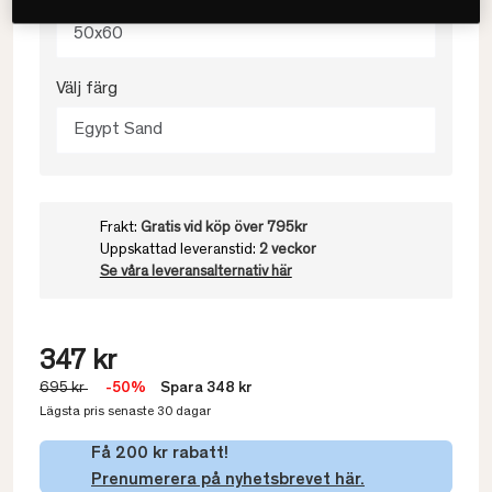
50x60
Välj färg
Egypt Sand
Frakt:
Gratis vid köp över 795kr
Uppskattad leveranstid:
2 veckor
Se våra leveransalternativ här
347 kr
695 kr
-50%
Spara 348 kr
Lägsta pris senaste 30 dagar
Få 200 kr rabatt!
Prenumerera på nyhetsbrevet här.