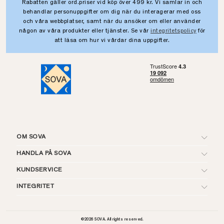
Rabatten gäller ord.priser vid köp över 499 kr. Vi samlar in och
behandlar personuppgifter om dig när du interagerar med oss
och våra webbplatser, samt när du ansöker om eller använder
någon av våra produkter eller tjänster. Se vår
integritetspolicy
för
att läsa om hur vi vårdar dina uppgifter.
OM SOVA
HANDLA PÅ SOVA
KUNDSERVICE
INTEGRITET
©
2026
SOVA. All rights reserved.