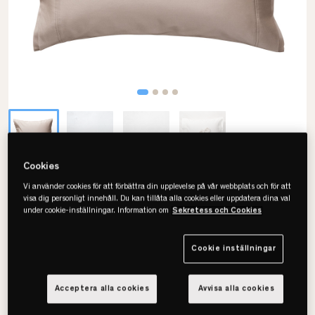
Cookies
Ogland
Vi använder cookies för att förbättra din upplevelse på vår webbplats och för att
visa dig personligt innehåll. Du kan tillåta alla cookies eller uppdatera dina val
Classic Örngott
under cookie-inställningar. Information om
Sekretess och Cookies
• Tidlös vacker design
• Biodynamisk bomull
Cookie inställningar
• Finns flera färger
Acceptera alla cookies
Avvisa alla cookies
Välj storlek