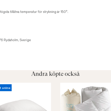
ögsta tillåtna temperatur för strykning är 150°.
1
 76 Rydaholm, Sverige
Andra köpte också
t online