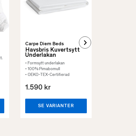
• Flera storleka
Carpe Diem Beds
Havsbris Kuvertsytt
Underlakan
t.
• Formsytt underlakan
• 100% Pimabomull
• OEKO-TEX-Certifierad
1.590 kr
659 kr
SE VARIANTER
SE VA