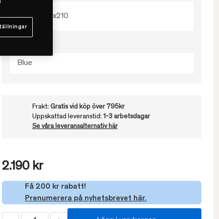
s
150x210
tällningar
Välj färg
Blue
Frakt:
Gratis vid köp över 795kr
Uppskattad leveranstid:
1-3 arbetsdagar
Se våra leveransalternativ här
2.190 kr
Få 200 kr rabatt!
Prenumerera på nyhetsbrevet här.