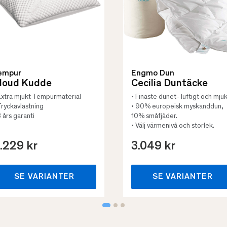
empur
Engmo Dun
loud Kudde
Cecilia Duntäcke
Extra mjukt Tempurmaterial
• Finaste dunet- luftigt och mjuk
Tryckavlastning
• 90% europeisk myskanddun,
3 års garanti
10% småfjäder.
• Välj värmenivå och storlek.
.229 kr
3.049 kr
SE VARIANTER
SE VARIANTER