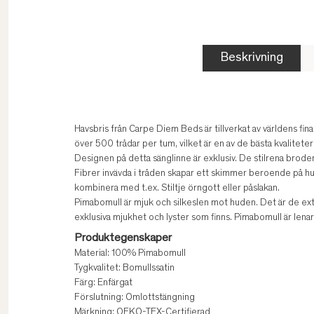
Beskrivning
Havsbris från Carpe Diem Beds är tillverkat av världens fi
över 500 trådar per tum, vilket är en av de bästa kvalitet
Designen på detta sänglinne är exklusiv. De stilrena broderad
Fibrer invävda i tråden skapar ett skimmer beroende på hur l
kombinera med t.ex. Stiltje örngott eller påslakan.
Pimabomull är mjuk och silkeslen mot huden. Det är de ext
exklusiva mjukhet och lyster som finns. Pimabomull är lenar
Produktegenskaper
Material: 100% Pimabomull
Tygkvalitet: Bomullssatin
Färg: Enfärgat
Förslutning: Omlottstängning
Märkning: OEKO-TEX-Certifierad