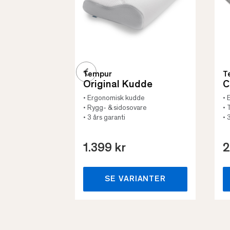
Tempur
T
Original Kudde
C
• Ergonomisk kudde
• 
• Rygg- & sidosovare
• 
• 3 års garanti
• 
1.399 kr
2
SE VARIANTER