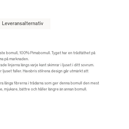
Leveransalternativ
naste bomull, 100% Pimabomull. Tyget har en trådtäthet på
erna på marknaden.
e linjerna längs varje kant skimrar i ljuset i ditt sovrum.
juset faller. Havsbris stilrena design går utmärkt att
ra långa fibrerna i trådarna som ger denna bomull den mest
e, mjukare, bättre och håller längre än annan bomull.