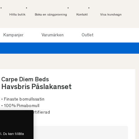
Hitta butik
Boka en sängprovning
Kontakt
Visa kundvagn
Kampanjer
Varumärken
Outlet
till 100 nätter. Läs mer
Carpe Diem Beds
Havsbris Påslakanset
• Finaste bomullssatin
• 100% Pimabomull
• OEKO-TEX-Certifierad
Välj storlek
l. Du kan tillåta