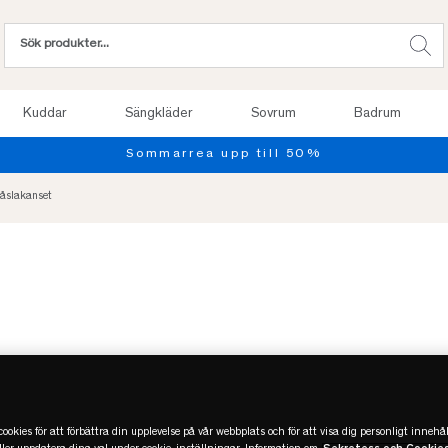
Kuddar
Sängkläder
Sovrum
Badrum
Provsov upp 
åslakanset
ookies för att förbättra din upplevelse på vår webbplats och för att visa dig personligt innehål