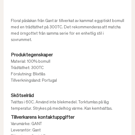
Floral påslakan från Gant är tillverkat av kammat egyptiskt bomull
med en trådtäthet på 300TC. Det rekommenderas att matcha
med örngottet från samma serie för en enhetlig stil i
sovrummet.
Produktegenskaper
Material: 100% bomull
Trådtäthet: 300TC
Förslutning: Blixtlås
Tillverkningsland: Portugal
Skötselråd
Tvättas i 60C. Använd inte blekmedel. Torktumlas på låg
temperatur. Strykes på medelhög värme. Kan kemtvättas.
Tillverkarens kontaktuppgifter
Varumärke: GANT
Leverantör: Gant