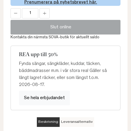
Prenumerera på nyhetsbrevet här.
Slut online
Kontakta din närmsta SOVA-butik för aktuellt saldo
REA upp till 50%
Fynda sängar, sängkläder, kuddar, täcken,
bäddmadrasser m.m. i vår stora rea! Gäller så
långt lagret räcker, eller som längst t.o.m.
2026-08-17.
Se hela erbjudandet
Beskrivning
Leveransalternativ