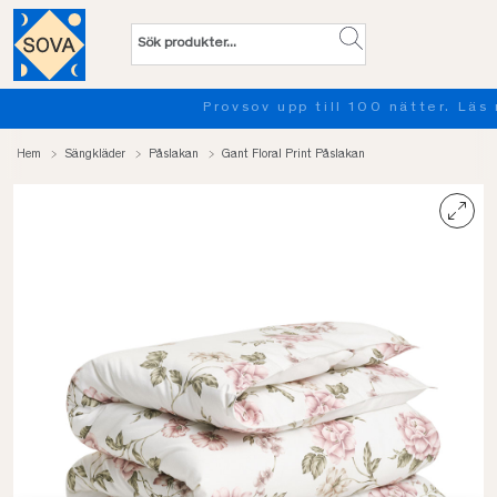
Provsov upp till 100 nätter. Läs mer
Hem
Sängkläder
Påslakan
Gant Floral Print Påslakan