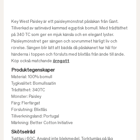
Key West Paisley är ett paisleymönstrat påslakan från Gant.
Tillverkad av satinvävd kammad egyptisk bomull. Med trådtäthet
på 340 TC som ger en mjuk känsla och en elegant lyster.
Paisleymönstret ger sängen och sovrummet härligt liv och
rörelse. Sängen blir lätt att bädda då påslakanet har hål för
händerna i toppen och försluts med blixtlås från ände till ände.
Köp också matchande
örngott
Produktegenskaper
Material: 100% bomull
Tygkvalitet: Bomullssatin
Trådtäthet: 340TC
Mönster: Paisley
Färg: Flerfärgat
Förslutning: Blixtlås
Tillverkningsland: Portugal
Märkning: Better Cotton Initiative
Skötselråd
Tvättas i 60C. Använd inte blekmedel. Torktumlas på låg