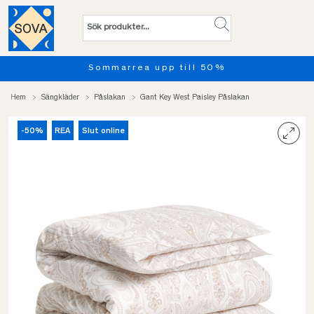
Sommarrea upp till 50%
Hem
Sängkläder
Påslakan
Gant Key West Paisley Påslakan
-50%
REA
Slut online