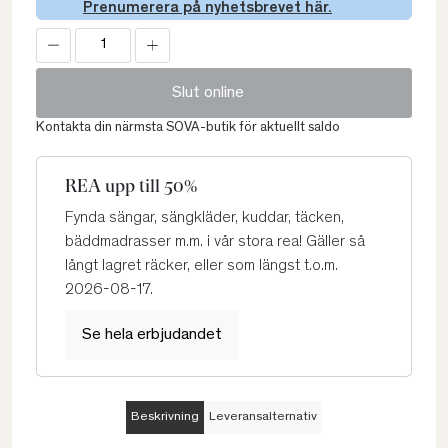
Prenumerera på nyhetsbrevet här.
Slut online
Kontakta din närmsta SOVA-butik för aktuellt saldo
REA upp till 50%
Fynda sängar, sängkläder, kuddar, täcken,
bäddmadrasser m.m. i vår stora rea! Gäller så
långt lagret räcker, eller som längst t.o.m.
2026-08-17.
Se hela erbjudandet
Beskrivning
Leveransalternativ