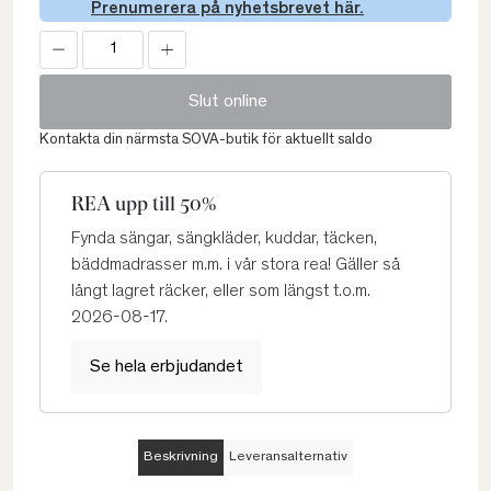
Prenumerera på nyhetsbrevet här.
Slut online
Kontakta din närmsta SOVA-butik för aktuellt saldo
REA upp till 50%
Fynda sängar, sängkläder, kuddar, täcken,
bäddmadrasser m.m. i vår stora rea! Gäller så
långt lagret räcker, eller som längst t.o.m.
2026-08-17.
Se hela erbjudandet
Beskrivning
Leveransalternativ