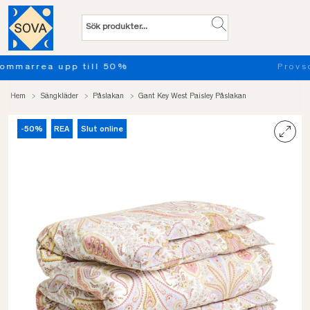
Provsov upp till 100 nätter. Läs mer
Hem
Sängkläder
Påslakan
Gant Key West Paisley Påslakan
-50%
REA
Slut online