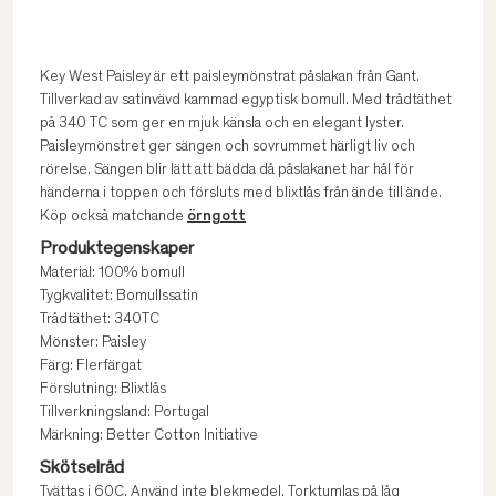
Key West Paisley är ett paisleymönstrat påslakan från Gant.
Tillverkad av satinvävd kammad egyptisk bomull. Med trådtäthet
på 340 TC som ger en mjuk känsla och en elegant lyster.
Paisleymönstret ger sängen och sovrummet härligt liv och
rörelse. Sängen blir lätt att bädda då påslakanet har hål för
händerna i toppen och försluts med blixtlås från ände till ände.
Köp också matchande
örngott
Produktegenskaper
Material: 100% bomull
Tygkvalitet: Bomullssatin
Trådtäthet: 340TC
Mönster: Paisley
Färg: Flerfärgat
Förslutning: Blixtlås
Tillverkningsland: Portugal
Märkning: Better Cotton Initiative
Skötselråd
Tvättas i 60C. Använd inte blekmedel. Torktumlas på låg