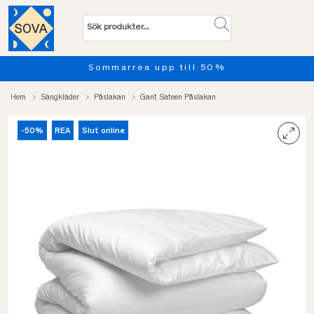
Sommarrea upp till 50%
Hem
Sängkläder
Påslakan
Gant Sateen Påslakan
-50%
REA
Slut online