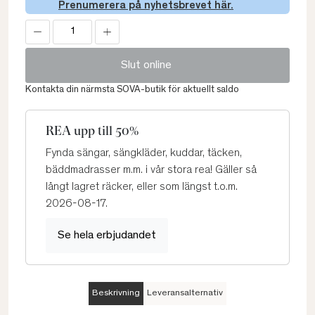
Prenumerera på nyhetsbrevet här.
Slut online
Kontakta din närmsta SOVA-butik för aktuellt saldo
REA upp till 50%
Fynda sängar, sängkläder, kuddar, täcken,
bäddmadrasser m.m. i vår stora rea! Gäller så
långt lagret räcker, eller som längst t.o.m.
2026-08-17.
Se hela erbjudandet
Beskrivning
Leveransalternativ