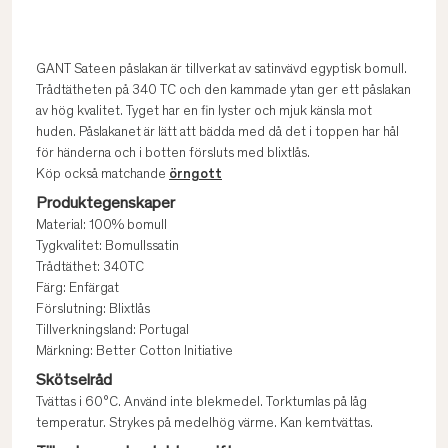
GANT Sateen påslakan är tillverkat av satinvävd egyptisk bomull.
Trådtätheten på 340 TC och den kammade ytan ger ett påslakan
av hög kvalitet. Tyget har en fin lyster och mjuk känsla mot
huden. Påslakanet är lätt att bädda med då det i toppen har hål
för händerna och i botten försluts med blixtlås.
Köp också matchande
örngott
Produktegenskaper
Material: 100% bomull
Tygkvalitet: Bomullssatin
Trådtäthet: 340TC
Färg: Enfärgat
Förslutning: Blixtlås
Tillverkningsland: Portugal
Märkning: Better Cotton Initiative
Skötselråd
Tvättas i 60°C. Använd inte blekmedel. Torktumlas på låg
temperatur. Strykes på medelhög värme. Kan kemtvättas.