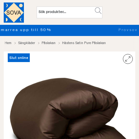
Provsov upp till 100 nätter. Läs 
Hem
Sängkläder
Påslakan
Hästens Satin Pure Påslakan
Slut online