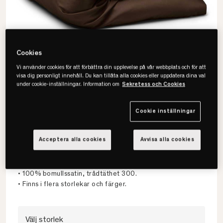
Cookies
Vi använder cookies för att förbättra din upplevelse på vår webbplats och för att
visa dig personligt innehåll. Du kan tillåta alla cookies eller uppdatera dina val
under cookie-inställningar. Information om
Sekretess och Cookies
Cookie inställningar
Hästens
Acceptera alla cookies
Avvisa alla cookies
Satin Pure Påslakan
• Hästens mest exklusiva påslakan.
• 100% bomullssatin, trådtäthet 300.
• Finns i flera storlekar och färger.
Välj storlek