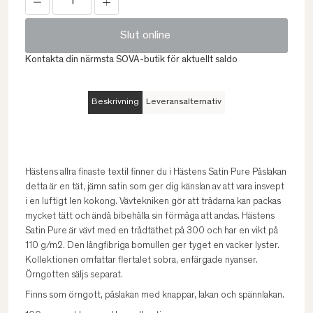
Slut online
Kontakta din närmsta SOVA-butik för aktuellt saldo
Beskrivning
Leveransalternativ
Hästens allra finaste textil finner du i Hästens Satin Pure Påslakan
detta är en tät, jämn satin som ger dig känslan av att vara insvept
i en luftigt len kokong. Vävtekniken gör att trådarna kan packas
mycket tätt och ändå bibehålla sin förmåga att andas. Hästens
Satin Pure är vävt med en trådtäthet på 300 och har en vikt på
110 g/m2. Den långfibriga bomullen ger tyget en vacker lyster.
Kollektionen omfattar flertalet sobra, enfärgade nyanser.
Örngotten säljs separat.
Finns som örngott, påslakan med knappar, lakan och spännlakan.