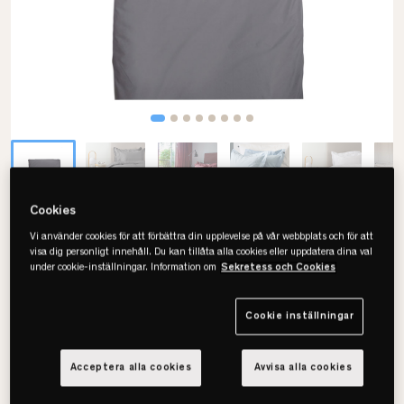
Cookies
Himla
Vi använder cookies för att förbättra din upplevelse på vår webbplats och för att
visa dig personligt innehåll. Du kan tillåta alla cookies eller uppdatera dina val
Dreamtime Påslakan
under cookie-inställningar. Information om
Sekretess och Cookies
• Percale
• GOTS-certierat
Cookie inställningar
• Flera färger & storlekar
Acceptera alla cookies
Avvisa alla cookies
Välj storlek