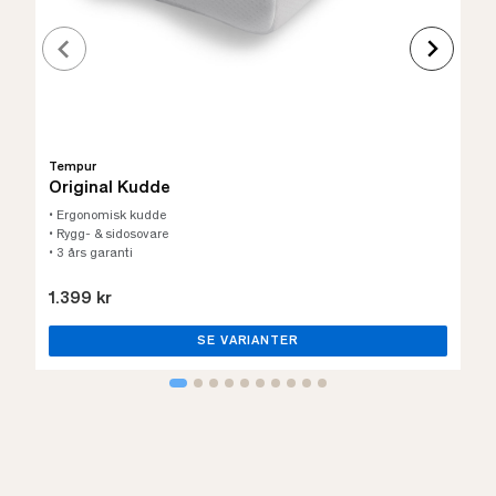
Tempur
Original Kudde
• Ergonomisk kudde
• Rygg- & sidosovare
• 3 års garanti
1.399 kr
SE VARIANTER