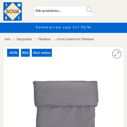
Sommarrea upp till 50%
Hem
Sängkläder
Påslakan
Himla Dreamtime Påslakan
-50%
REA
Slut online