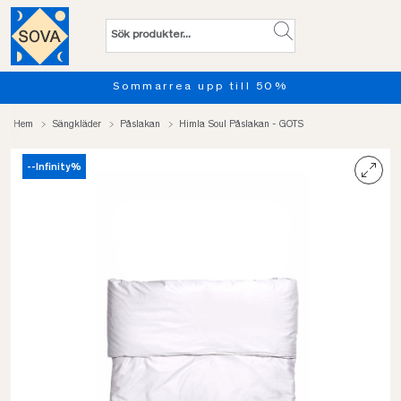
Sommarrea upp till 50%
Hem
Sängkläder
Påslakan
Himla Soul Påslakan - GOTS
--Infinity%