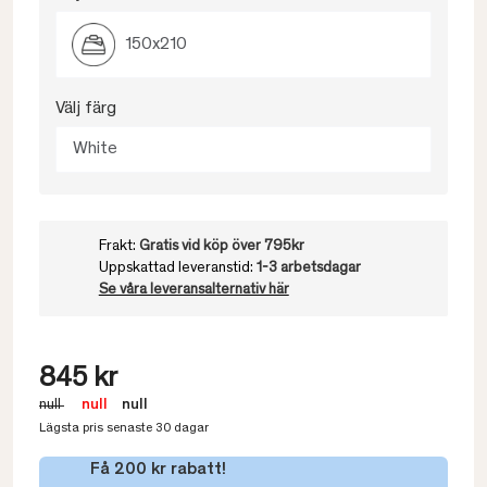
150x210
Välj färg
White
Frakt:
Gratis vid köp över 795kr
Uppskattad leveranstid:
1-3 arbetsdagar
Se våra leveransalternativ här
845 kr
null
null
null
Lägsta pris senaste 30 dagar
Få 200 kr rabatt!