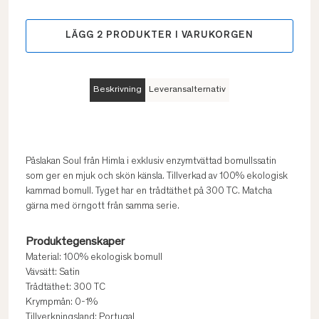
LÄGG
2
PRODUKTER I VARUKORGEN
Beskrivning
Leveransalternativ
Påslakan Soul från Himla i exklusiv enzymtvättad bomullssatin
som ger en mjuk och skön känsla. Tillverkad av 100% ekologisk
kammad bomull. Tyget har en trådtäthet på 300 TC. Matcha
gärna med örngott från samma serie.
Produktegenskaper
Material: 100% ekologisk bomull
Vävsätt: Satin
Trådtäthet: 300 TC
Krympmån: 0-1%
Tillverkningsland: Portugal