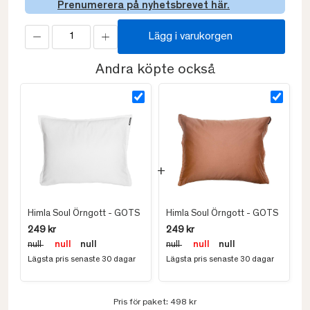
Prenumerera på nyhetsbrevet här.
Lägg i varukorgen
Andra köpte också
Himla Soul Örngott - GOTS
Himla Soul Örngott - GOTS
249 kr
249 kr
null
null
null
null
null
null
Lägsta pris senaste 30 dagar
Lägsta pris senaste 30 dagar
Pris för paket:
498 kr