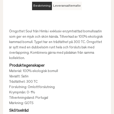
Beskrivning
Leveransalternativ
Örngottet Soul från Himla i exklusiv enzymtvättad bomullssatin
som ger en mjuk och skön känsla. Tillverkad av 100% ekologisk
kammad bomull. Tyget har en trådtäthet på 300 TC. Örngottet
är sytt med en dubbelsöm runt hela och försluts bak med
överlappning. Kombinera gärna med påslakan från samma
kollektion.
Produktegenskaper
Material: 100% ekologisk bomull
Vävsätt: Satin
Trådtäthet: 300 TC
Förslutning: Omlottförslutning
Krympmån: 0-1%
Tillverkningsland: Portugal
Märkning: GOTS
Skötselråd