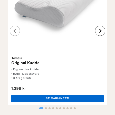
Tempur
Original Kudde
• Ergonomisk kudde
• Rygg- & sidosovare
• 3 års garanti
1.399 kr
SE VARIANTER