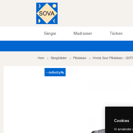
Sängar
Madrasser
Täcken
Hem
Sängkläder
Påslakan
Himla Soul Påslakan - GOT
--Infinity%
Cookies
Vi använder c