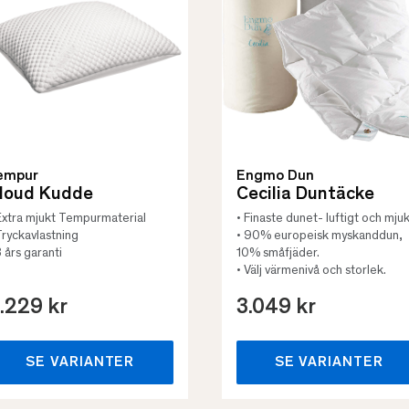
empur
Engmo Dun
loud Kudde
Cecilia Duntäcke
Extra mjukt Tempurmaterial
• Finaste dunet- luftigt och mjuk
Tryckavlastning
• 90% europeisk myskanddun,
3 års garanti
10% småfjäder.
• Välj värmenivå och storlek.
.229 kr
3.049 kr
SE VARIANTER
SE VARIANTER