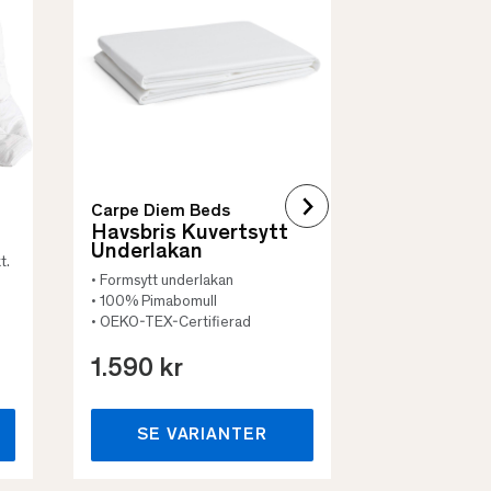
Quilt Mad
• Skyddar säng
• Vadderat
• Flera storleka
Carpe Diem Beds
Havsbris Kuvertsytt
Underlakan
t.
• Formsytt underlakan
• 100% Pimabomull
• OEKO-TEX-Certifierad
1.590 kr
659 kr
SE VARIANTER
SE VA