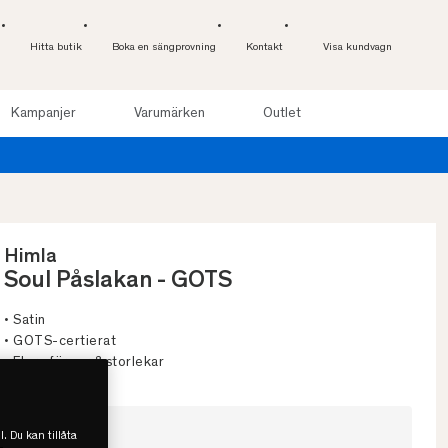
Hitta butik
Boka en sängprovning
Kontakt
Visa kundvagn
Kampanjer
Varumärken
Outlet
Himla
Soul Påslakan - GOTS
• Satin
• GOTS-certierat
• Flera färger & storlekar
Välj storlek
l. Du kan tillåta