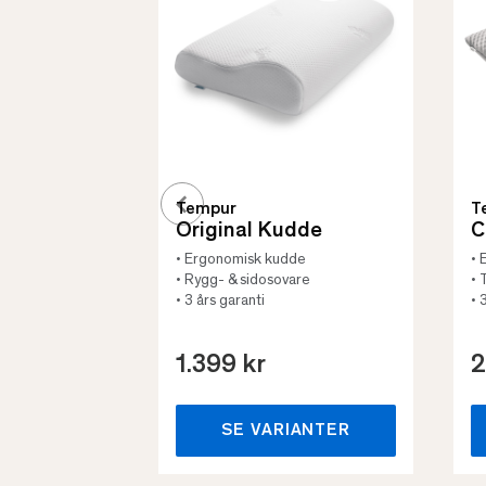
Tempur
T
Original Kudde
C
• Ergonomisk kudde
• 
• Rygg- & sidosovare
• 
• 3 års garanti
• 
1.399 kr
2
SE VARIANTER