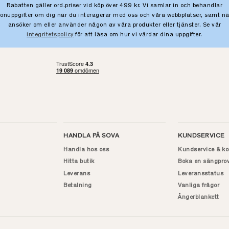
Rabatten gäller ord.priser vid köp över 499 kr. Vi samlar in och behandlar
sonuppgifter om dig när du interagerar med oss och våra webbplatser, samt nä
ansöker om eller använder någon av våra produkter eller tjänster. Se vår
integritetspolicy
för att läsa om hur vi vårdar dina uppgifter.
HANDLA PÅ SOVA
KUNDSERVICE
Handla hos oss
Kundservice & ko
Hitta butik
Boka en sängpro
Leverans
Leveransstatus
Betalning
Vanliga frågor
Ångerblankett