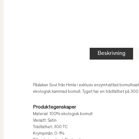
Beskrivning
Påslakan Soul från Himla i exklusiv enzymtvättad bomullssa
ekologisk kammad bomull. Tyget har en trådtäthet på 300
Produktegenskaper
Material: 100% ekologisk bomull
Vävsätt: Satin
Trådtäthet: 300 TC
Krympmån: 0-1%