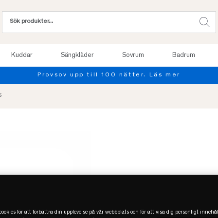
Kuddar
Sängkläder
Sovrum
Badrum
Provsov upp till 100 nätter. Läs mer
S
--Infinity%
ookies för att förbättra din upplevelse på vår webbplats och för att visa dig personligt innehål