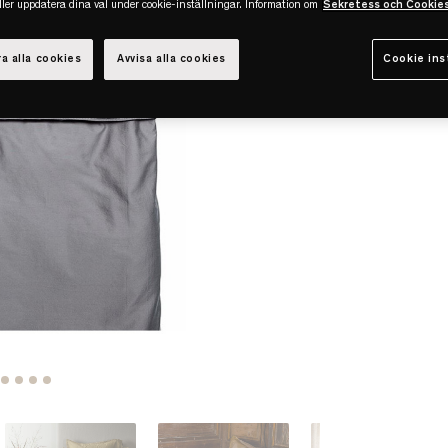
eller uppdatera dina val under cookie-inställningar. Information om
Sekretess och Cookie
a alla cookies
Avvisa alla cookies
Cookie ins