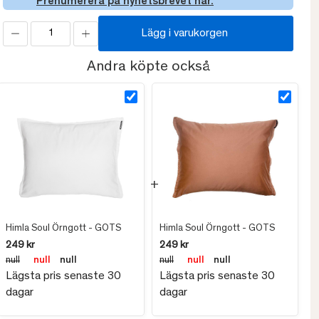
Prenumerera på nyhetsbrevet här.
Lägg i varukorgen
Andra köpte också
Himla Soul Örngott - GOTS
Himla Soul Örngott - GOTS
249 kr
249 kr
null
null
null
null
null
null
Lägsta pris senaste 30
Lägsta pris senaste 30
dagar
dagar