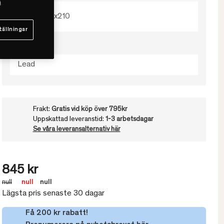
s
150x210
tällningar
Välj färg
Lead
Frakt:
Gratis vid köp över 795kr
Uppskattad leveranstid:
1-3 arbetsdagar
Se våra leveransalternativ här
845 kr
null
null
null
Lägsta pris senaste 30 dagar
Få 200 kr rabatt!