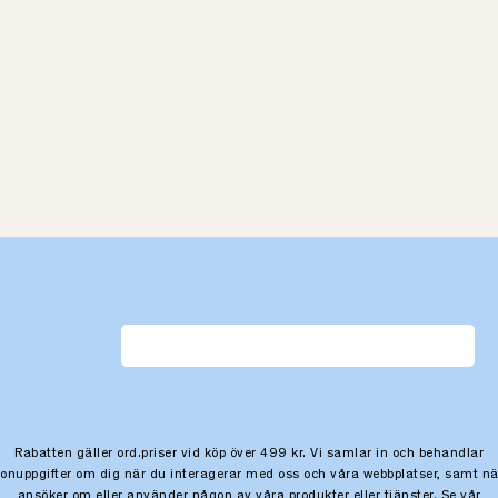
Rabatten gäller ord.priser vid köp över 499 kr. Vi samlar in och behandlar
sonuppgifter om dig när du interagerar med oss och våra webbplatser, samt nä
ansöker om eller använder någon av våra produkter eller tjänster. Se vår