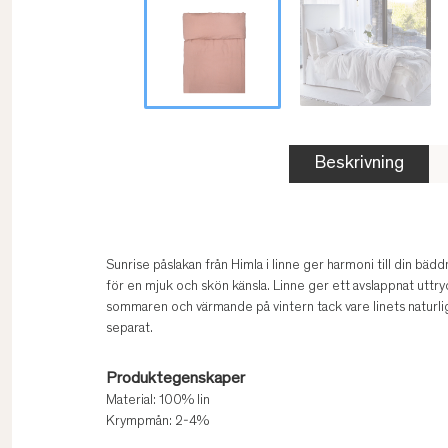
Beskrivning
Sunrise påslakan från Himla i linne ger harmoni till din bäd
för en mjuk och skön känsla. Linne ger ett avslappnat uttryc
sommaren och värmande på vintern tack vare linets naturl
separat.
Produktegenskaper
Material: 100% lin
Krympmån: 2-4%