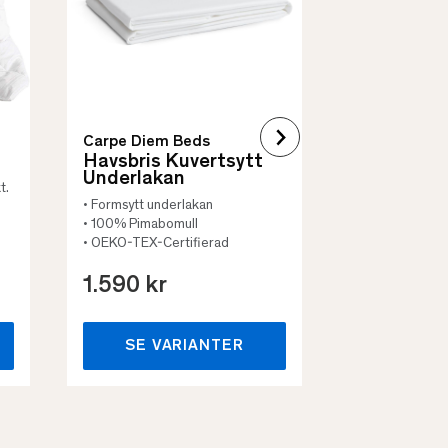
• Flera storleka
Carpe Diem Beds
Havsbris Kuvertsytt
Underlakan
t.
• Formsytt underlakan
• 100% Pimabomull
• OEKO-TEX-Certifierad
1.590 kr
659 kr
SE VARIANTER
SE VA