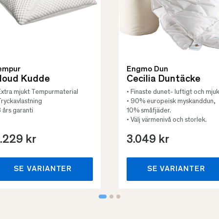
empur
Engmo Dun
loud Kudde
Cecilia Duntäcke
Extra mjukt Tempurmaterial
• Finaste dunet- luftigt och mjuk
Tryckavlastning
• 90% europeisk myskanddun,
3 års garanti
10% småfjäder.
• Välj värmenivå och storlek.
.229 kr
3.049 kr
SE VARIANTER
SE VARIANTER