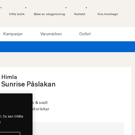
Hitta butik
Boka en sängprovning
Kontakt
Visa kundvagn
Kampanjer
Varumärken
Outlet
Himla
Sunrise Påslakan
• Hellinne
• Både värmande & svalt
• Flera färger & storlekar
l. Du kan tillåta
s
Välj storlek