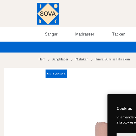
Sängar
Madrasser
Täcken
Sommarrea upp till 50%
Hem
Sängkläder
Påslakan
Himla Sunrise Påslakan
Slut online
Cookies
Vi använder c
alla cookies 