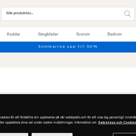
Kuddar
Sängkläder
Sovrum
Badrum
Slut online
ookies för att förbättra din upplevelse på vår webbplats och för att visa dig personligt innehål
eller uppdatera dina val under cookie-inställningar. Information om
Sekretess och Cookie