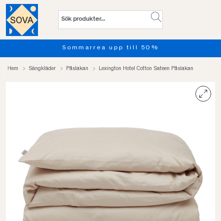
Sommarrea upp till 50%
Hem
Sängkläder
Påslakan
Lexington Hotel Cotton Sateen Påslakan