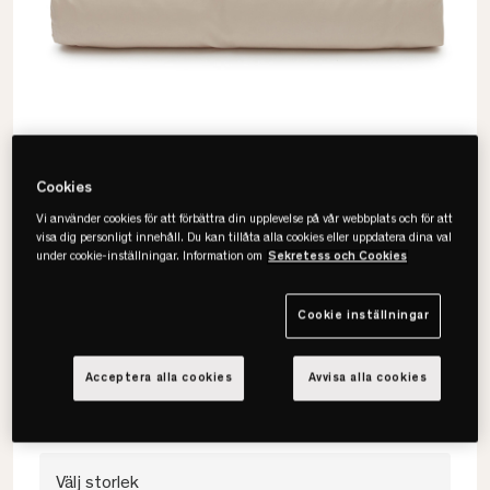
Cookies
Vi använder cookies för att förbättra din upplevelse på vår webbplats och för att
visa dig personligt innehåll. Du kan tillåta alla cookies eller uppdatera dina val
under cookie-inställningar. Information om
Sekretess och Cookies
Lexington
Hotel Cotton Sateen Påslakan
Cookie inställningar
• Mjuka fina toner
Acceptera alla cookies
Avvisa alla cookies
• Exklusiv Satinkvalitet
• Finns matchande örngott
Välj storlek