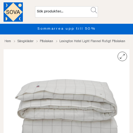
Sommarrea upp till 50%
Hem
Sängkläder
Påslakan
Lexington Hotel Light Flannel Rutigt Påslakan