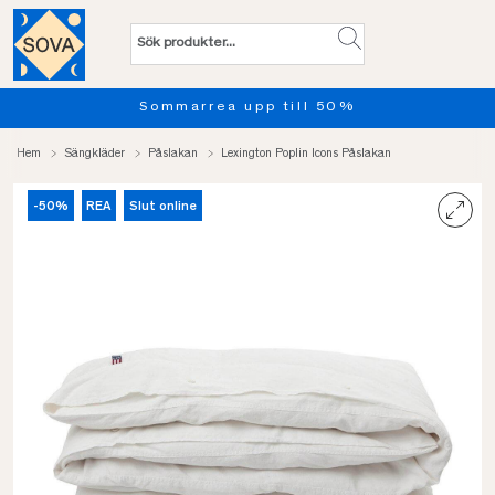
marrea upp till 50%
Provsov 
Hem
Sängkläder
Påslakan
Lexington Poplin Icons Påslakan
-50%
REA
Slut online