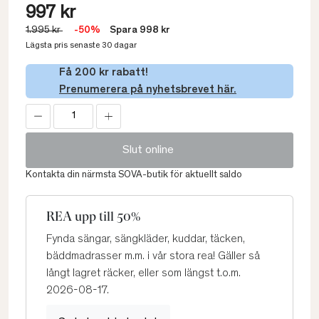
997 kr
1.995 kr
-50%
Spara 998 kr
Lägsta pris senaste 30 dagar
Få 200 kr rabatt!
Prenumerera på nyhetsbrevet här.
Slut online
Kontakta din närmsta SOVA-butik för aktuellt saldo
REA upp till 50%
Fynda sängar, sängkläder, kuddar, täcken,
bäddmadrasser m.m. i vår stora rea! Gäller så
långt lagret räcker, eller som längst t.o.m.
2026-08-17.