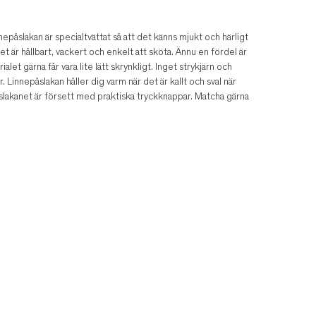
nepåslakan är specialtvättat så att det känns mjukt och härligt
t är hållbart, vackert och enkelt att sköta. Ännu en fördel är
let gärna får vara lite lätt skrynkligt. Inget strykjärn och
 Linnepåslakan håller dig varm när det är kallt och sval när
Påslakanet är försett med praktiska tryckknappar. Matcha gärna