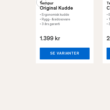
Tempur
T
Original Kudde
C
• Ergonomisk kudde
• 
• Rygg- & sidosovare
• 
• 3 års garanti
• 
1.399 kr
2
SE VARIANTER