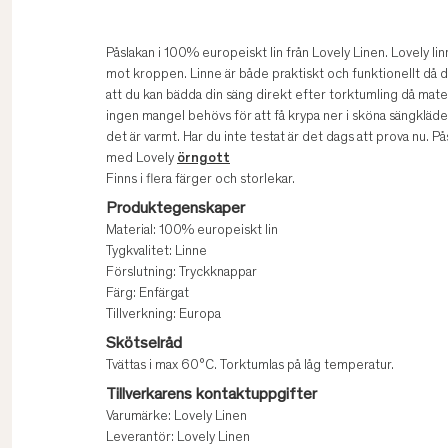
Påslakan i 100% europeiskt lin från Lovely Linen. Lovely lin
mot kroppen. Linne är både praktiskt och funktionellt då de
att du kan bädda din säng direkt efter torktumling då materia
ingen mangel behövs för att få krypa ner i sköna sängkläder.
det är varmt. Har du inte testat är det dags att prova nu. 
med Lovely
örngott
Finns i flera färger och storlekar.
Produktegenskaper
Material: 100% europeiskt lin
Tygkvalitet: Linne
Förslutning: Tryckknappar
Färg: Enfärgat
Tillverkning: Europa
Skötselråd
Tvättas i max 60°C. Torktumlas på låg temperatur.
Tillverkarens kontaktuppgifter
Varumärke: Lovely Linen
Leverantör: Lovely Linen