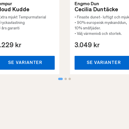
empur
Engmo Dun
loud Kudde
Cecilia Duntäcke
Extra mjukt Tempurmaterial
• Finaste dunet- luftigt och mjuk
Tryckavlastning
• 90% europeisk myskanddun,
3 års garanti
10% småfjäder.
• Välj värmenivå och storlek.
.229 kr
3.049 kr
SE VARIANTER
SE VARIANTER