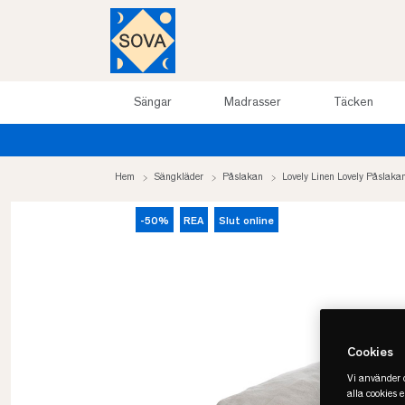
Sängar
Madrasser
Täcken
Hem
Sängkläder
Påslakan
Lovely Linen Lovely Påslaka
-50%
REA
Slut online
Cookies
Vi använder c
alla cookies 