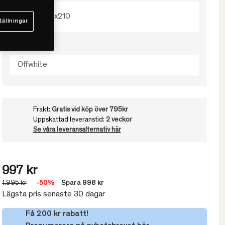
150x210
tällningar
Välj färg
Offwhite
Frakt:
Gratis vid köp över 795kr
Uppskattad leveranstid:
2 veckor
Se våra leveransalternativ här
997 kr
1.995 kr
-50%
Spara 998 kr
Lägsta pris senaste 30 dagar
Få 200 kr rabatt!