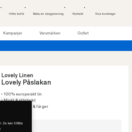
Hitta butik
Boka en sängprovning
Kontakt
Visa kundvagn
Kampanjer
Varumärken
Outlet
l 100 nätter. Läs mer
 online
Lovely Linen
Lovely Påslakan
• 100% europeiskt lin
• Mjukt & slitstarkt
• Flera storlekar & färger
l. Du kan tillåta
Välj storlek
s