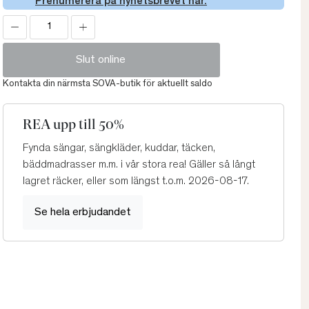
Prenumerera på nyhetsbrevet här.
Slut online
Kontakta din närmsta SOVA-butik för aktuellt saldo
REA upp till 50%
Fynda sängar, sängkläder, kuddar, täcken,
bäddmadrasser m.m. i vår stora rea! Gäller så långt
lagret räcker, eller som längst t.o.m. 2026-08-17.
Se hela erbjudandet