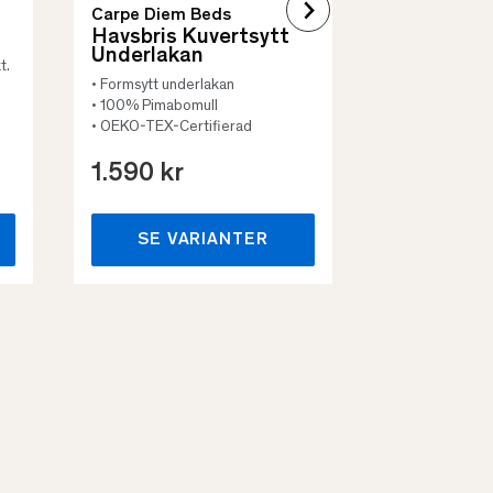
Carpe Diem Beds
Havsbris Kuvertsytt
Underlakan
t.
• Formsytt underlakan
• 100% Pimabomull
• OEKO-TEX-Certifierad
1.590 kr
659 kr
SE VARIANTER
SE VA