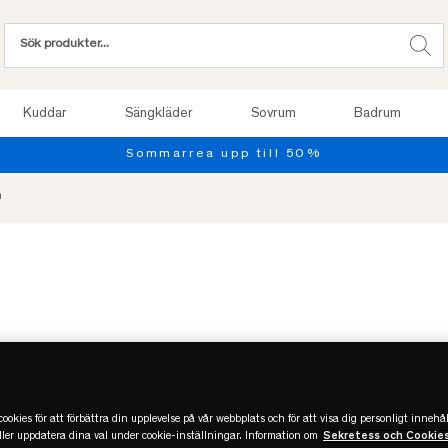
Kuddar
Sängkläder
Sovrum
Badrum
Provsov upp til
n
-50%
REA
Slut
ookies för att förbättra din upplevelse på vår webbplats och för att visa dig personligt innehål
eller uppdatera dina val under cookie-inställningar. Information om
Sekretess och Cookie