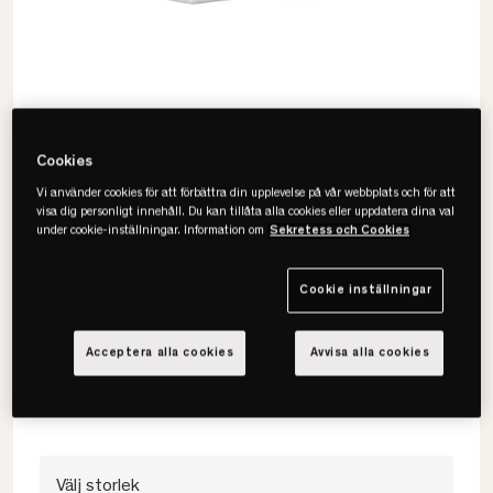
Cookies
Vi använder cookies för att förbättra din upplevelse på vår webbplats och för att
visa dig personligt innehåll. Du kan tillåta alla cookies eller uppdatera dina val
under cookie-inställningar. Information om
Sekretess och Cookies
Mille Notti
Cookie inställningar
Chiara EKO Påslakan
Acceptera alla cookies
Avvisa alla cookies
• 100% bomullspercale
• Ekologisk, GOTS & OEKO-TEX
• Flera storlekar
Välj storlek