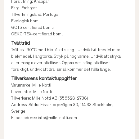
Förslutning: Knappar
Färg: Enfärgat
Tillverkningsland: Portugal
Ekologisk bomull
GOTS certifierad bomull
OEKO-TEX-certifierad bomull
Tvättråd
Tvättas i 60°C med blixtlåset stängt. Undvik tvättmedel med
blekmedel. Hängtorka. Stryk på hög värme. Undvik att stryka
eller mangla över blixtlåset. Öppna och stäng blixtlåset
försiktigt, undvik att dra isär så kommer det hålla länge.
Tillverkarens kontaktuppgifter
Varumärke: Mille Notti
Leverantör: Mille Notti
Tillverkare: Mille Notti AB (556528-2738)
Address: Södra Fiskartorpsvägen 30, 114 33 Stockholm,
Sverige
E-postadress: info@mille-notti.com