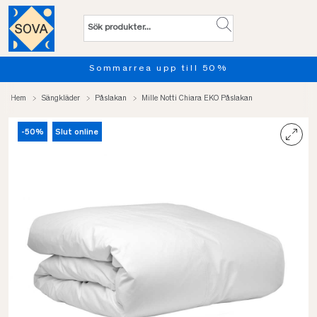
Sommarrea upp till 50%
Hem
Sängkläder
Påslakan
Mille Notti Chiara EKO Påslakan
-50%
Slut online