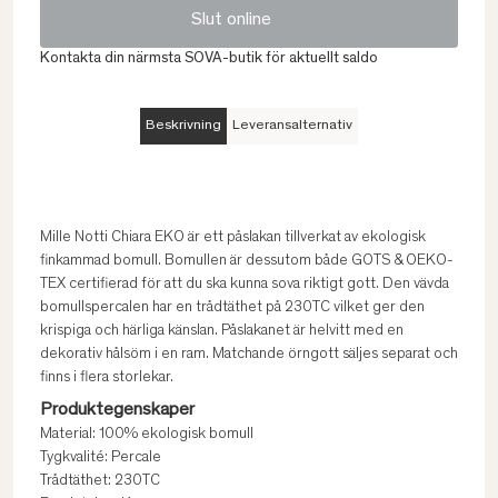
Slut online
Kontakta din närmsta SOVA-butik för aktuellt saldo
Beskrivning
Leveransalternativ
Mille Notti Chiara EKO är ett påslakan tillverkat av ekologisk
finkammad bomull. Bomullen är dessutom både GOTS & OEKO-
TEX certifierad för att du ska kunna sova riktigt gott. Den vävda
bomullspercalen har en trådtäthet på 230TC vilket ger den
krispiga och härliga känslan. Påslakanet är helvitt med en
dekorativ hålsöm i en ram. Matchande örngott säljes separat och
finns i flera storlekar.
Produktegenskaper
Material: 100% ekologisk bomull
Tygkvalité: Percale
Trådtäthet: 230TC