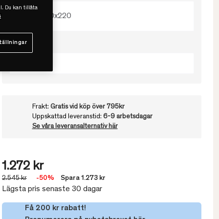
l. Du kan tillåta
220x220
s
tällningar
Välj färg
Beige
Frakt:
Gratis vid köp över 795kr
Uppskattad leveranstid:
6-9 arbetsdagar
Se våra leveransalternativ här
1.272 kr
2.545 kr
-50%
Spara 1.273 kr
Lägsta pris senaste 30 dagar
Få 200 kr rabatt!