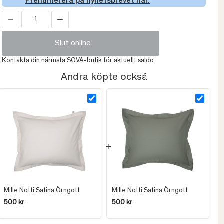
Prenumerera på nyhetsbrevet här.
Slut online
Kontakta din närmsta SOVA-butik för aktuellt saldo
Andra köpte också
Mille Notti Satina Örngott
Mille Notti Satina Örngott
500 kr
500 kr