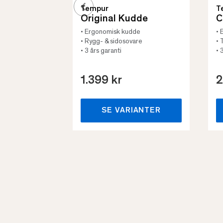
Tempur
T
Original Kudde
C
• Ergonomisk kudde
• 
• Rygg- & sidosovare
• 
• 3 års garanti
• 
1.399 kr
2
SE VARIANTER