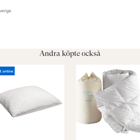
verige
Andra köpte också
t online