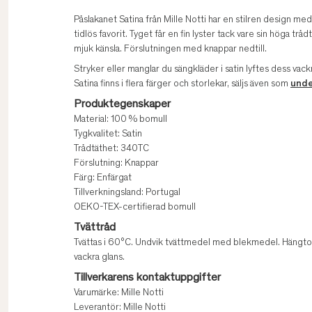
Påslakanet Satina från Mille Notti har en stilren design med 
tidlös favorit. Tyget får en fin lyster tack vare sin höga 
mjuk känsla. Förslutningen med knappar nedtill.
Stryker eller manglar du sängkläder i satin lyftes dess vac
Satina finns i flera färger och storlekar, säljs även som
unde
Produktegenskaper
Material: 100 % bomull
Tygkvalitet: Satin
Trådtäthet: 340TC
Förslutning: Knappar
Färg: Enfärgat
Tillverkningsland: Portugal
OEKO-TEX-certifierad bomull
Tvättråd
Tvättas i 60°C. Undvik tvättmedel med blekmedel. Hängtork
vackra glans.
Tillverkarens kontaktuppgifter
Varumärke: Mille Notti
Leverantör: Mille Notti