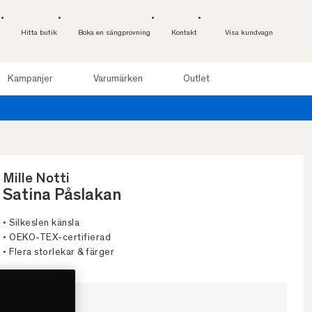
Hitta butik
Boka en sängprovning
Kontakt
Visa kundvagn
Kampanjer
Varumärken
Outlet
Provsov upp till 100 nätter. Läs me
 online
Mille Notti
Satina Påslakan
• Silkeslen känsla
• OEKO-TEX-certifierad
• Flera storlekar & färger
Välj storlek