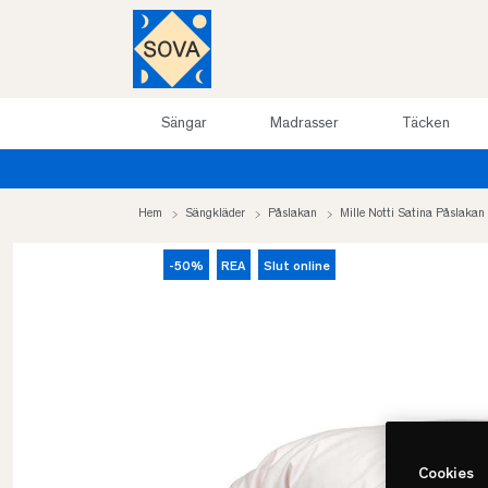
Sängar
Madrasser
Täcken
Hem
Sängkläder
Påslakan
Mille Notti Satina Påslakan
-50%
REA
Slut online
Cookies