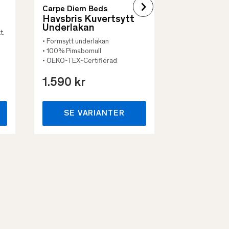
Carpe Diem Beds
Havsbris Kuvertsytt
Underlakan
t.
• Formsytt underlakan
• 100% Pimabomull
• OEKO-TEX-Certifierad
1.590 kr
659 kr
SE VARIANTER
SE VA