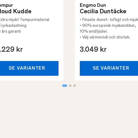
empur
Engmo Dun
loud Kudde
Cecilia Duntäcke
Extra mjukt Tempurmaterial
• Finaste dunet- luftigt och mjuk
Tryckavlastning
• 90% europeisk myskanddun,
3 års garanti
10% småfjäder.
• Välj värmenivå och storlek.
.229 kr
3.049 kr
SE VARIANTER
SE VARIANTER