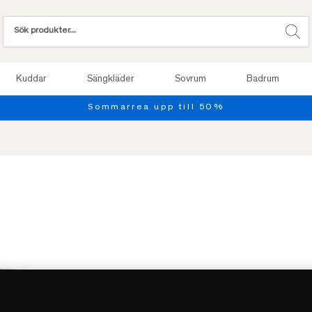
Kuddar
Sängkläder
Sovrum
Badrum
-50%
REA
Slut