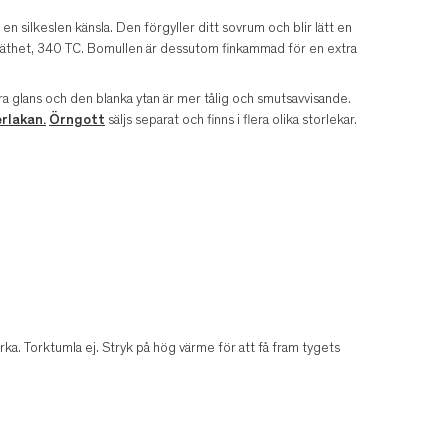
en silkeslen känsla. Den förgyller ditt sovrum och blir lätt en
trådtäthet, 340 TC. Bomullen är dessutom finkammad för en extra
kra glans och den blanka ytan är mer tålig och smutsavvisande.
rlakan.
Örngott
säljs separat och finns i flera olika storlekar.
a. Torktumla ej. Stryk på hög värme för att få fram tygets