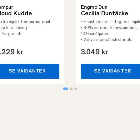
empur
Engmo Dun
loud Kudde
Cecilia Duntäcke
Extra mjukt Tempurmaterial
• Finaste dunet- luftigt och mjuk
Tryckavlastning
• 90% europeisk myskanddun,
3 års garanti
10% småfjäder.
• Välj värmenivå och storlek.
.229 kr
3.049 kr
SE VARIANTER
SE VARIANTER