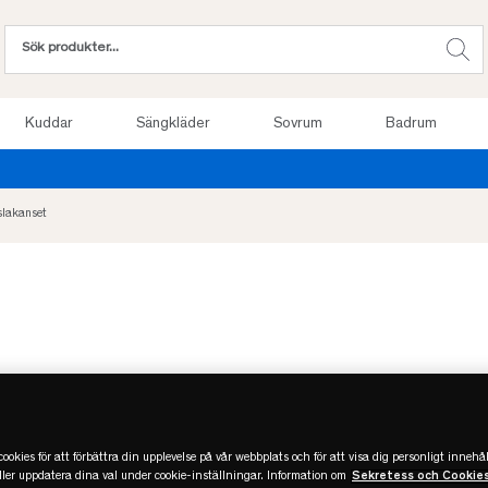
Kuddar
Sängkläder
Sovrum
Badrum
Provsov upp till 100 nätter. Läs mer
slakanset
ookies för att förbättra din upplevelse på vår webbplats och för att visa dig personligt innehål
eller uppdatera dina val under cookie-inställningar. Information om
Sekretess och Cookie