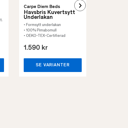
Carpe Diem Beds
Havsbris Kuvertsytt
Underlakan
t.
• Formsytt underlakan
• 100% Pimabomull
• OEKO-TEX-Certifierad
1.590 kr
659 kr
SE VARIANTER
SE VA