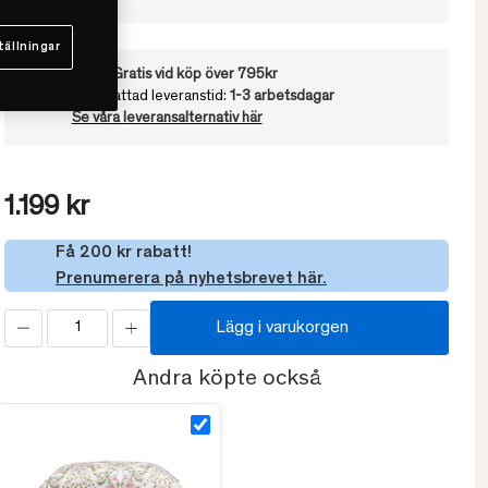
tällningar
Frakt:
Gratis vid köp över 795kr
Uppskattad leveranstid:
1-3 arbetsdagar
Se våra leveransalternativ här
1.199 kr
Få 200 kr rabatt!
Prenumerera på nyhetsbrevet här.
Lägg i varukorgen
Andra köpte också