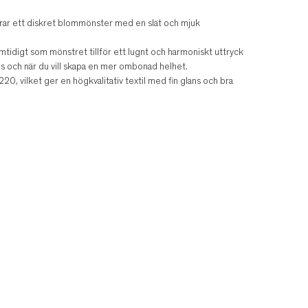
rar ett diskret blommönster med en slät och mjuk
 samtidigt som mönstret tillför ett lugnt och harmoniskt uttryck
gs och när du vill skapa en mer ombonad helhet.
20, vilket ger en högkvalitativ textil med fin glans och bra