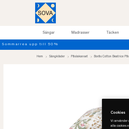
Sängar
Madrasser
Täcken
Hem
Sängkläder
Påslakanset
Borås Cotton Beatrice På
Cookies
Vi använder c
alla cookies 