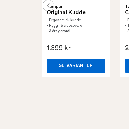
Tempur
T
Original Kudde
C
• Ergonomisk kudde
• 
• Rygg- & sidosovare
• 
• 3 års garanti
• 
1.399 kr
2
SE VARIANTER