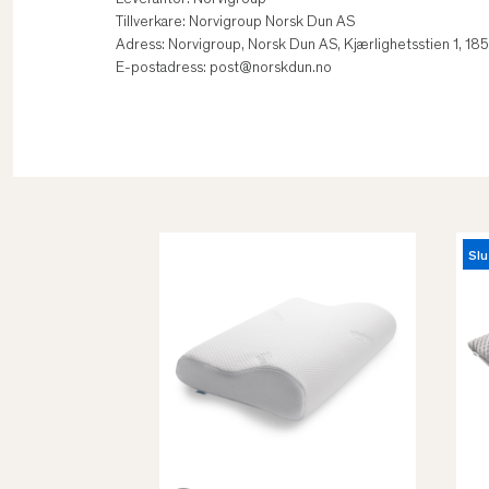
Leverantör: Norvigroup
Tillverkare: Norvigroup Norsk Dun AS
Adress: Norvigroup, Norsk Dun AS, Kjærlighetsstien 1, 1
E-postadress: post@norskdun.no
Slu