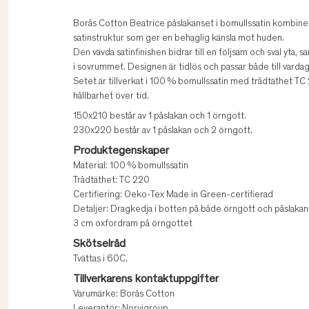
Borås Cotton Beatrice påslakanset i bomullssatin kombine
satinstruktur som ger en behaglig känsla mot huden.
Den vävda satinfinishen bidrar till en följsam och sval yta,
i sovrummet. Designen är tidlös och passar både till varda
Setet är tillverkat i 100 % bomullssatin med trådtäthet TC 2
hållbarhet över tid.
150x210 består av 1 påslakan och 1 örngott.
230x220 består av 1 påslakan och 2 örngott.
Produktegenskaper
Material: 100 % bomullssatin
Trådtäthet: TC 220
Certifiering: Oeko-Tex Made in Green-certifierad
Detaljer: Dragkedja i botten på både örngott och påslakan
3 cm oxfordram på örngottet
Skötselråd
Tvättas i 60C.
Tillverkarens kontaktuppgifter
Varumärke: Borås Cotton