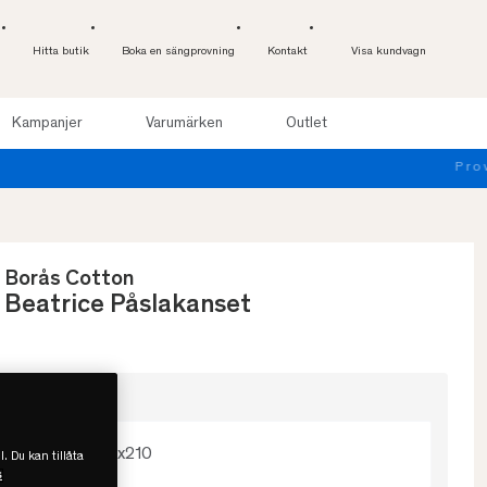
Hitta butik
Boka en sängprovning
Kontakt
Visa kundvagn
Kampanjer
Varumärken
Outlet
Borås Cotton
Beatrice Påslakanset
Välj storlek
150x210
l. Du kan tillåta
s