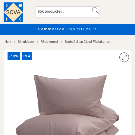
Sommarrea upp till 50%
Hem
Sängkläder
Påslakanset
Borås Cotton Cloud Påslakanset
-50%
REA