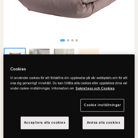
Cookies
Vi använder cookies för att förbättra din upplevelse på vår webbplats och för att
Borås Cotton
visa dig personligt innehåll. Du kan tillåta alla cookies eller uppdatera dina val
Cloud Påslakanset
under cookie-inställningar. Information om
Sekretess och Cookies
• 100% bomullssatäng
Cookie inställningar
• OEKO-TEX
• Flera färger & storlekar
Acceptera alla cookies
Avvisa alla cookies
Välj storlek