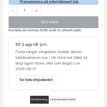
Prenumerera på nyhetsbrevet här.
Slut online
Kontakta din närmsta SOVA-butik för aktuellt saldo
REA upp till 50%
Fynda sängar, sängkläder, kuddar, täcken,
bäddmadrasser m.m. i vår stora rea! Gäller så
långt lagret räcker, eller som längst t.o.m.
2026-08-17.
Se hela erbjudandet
Beskrivning
Leveransalternativ