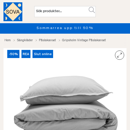
Sommarrea upp till 50%
Pro
Hem
Sängkläder
Påslakanset
Gripsholm Vintage Påslakanset
-50%
REA
Slut online