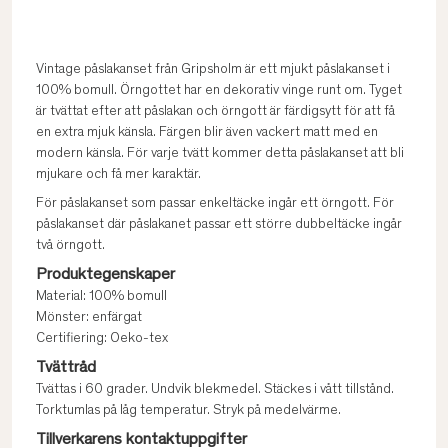
Vintage påslakanset från Gripsholm är ett mjukt påslakanset i
100% bomull. Örngottet har en dekorativ vinge runt om. Tyget
är tvättat efter att påslakan och örngott är färdigsytt för att få
en extra mjuk känsla. Färgen blir även vackert matt med en
modern känsla. För varje tvätt kommer detta påslakanset att bli
mjukare och få mer karaktär.
För påslakanset som passar enkeltäcke ingår ett örngott. För
påslakanset där påslakanet passar ett större dubbeltäcke ingår
två örngott.
Produktegenskaper
Material: 100% bomull
Mönster: enfärgat
Certifiering: Oeko-tex
Tvättråd
Tvättas i 60 grader. Undvik blekmedel. Stäckes i vått tillstånd.
Torktumlas på låg temperatur. Stryk på medelvärme.
Tillverkarens kontaktuppgifter