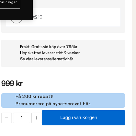
Välj storlek
tällningar
150x210
Frakt:
Gratis vid köp över 795kr
Uppskattad leveranstid:
2 veckor
Se våra leveransalternativ här
999 kr
Få 200 kr rabatt!
Prenumerera på nyhetsbrevet här.
Lägg i varukorgen