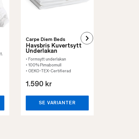
Carpe Diem Beds
Havsbris Kuvertsytt
Underlakan
t.
• Formsytt underlakan
• 100% Pimabomull
• OEKO-TEX-Certifierad
1.590 kr
659 kr
SE VARIANTER
SE VA