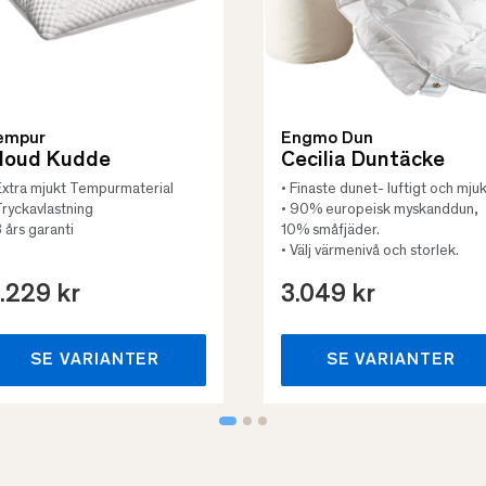
empur
Engmo Dun
loud Kudde
Cecilia Duntäcke
Extra mjukt Tempurmaterial
• Finaste dunet- luftigt och mjuk
Tryckavlastning
• 90% europeisk myskanddun,
3 års garanti
10% småfjäder.
• Välj värmenivå och storlek.
.229 kr
3.049 kr
SE VARIANTER
SE VARIANTER