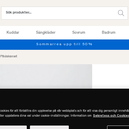
Kuddar
Sängkläder
Sovrum
Badrum
Sommarrea upp till 50%
 Påslakanset
ookies för att förbättra din upplevelse på vår webbplats och för att visa dig personligt innehål
eller uppdatera dina val under cookie-inställningar. Information om
Sekretess och Cookie