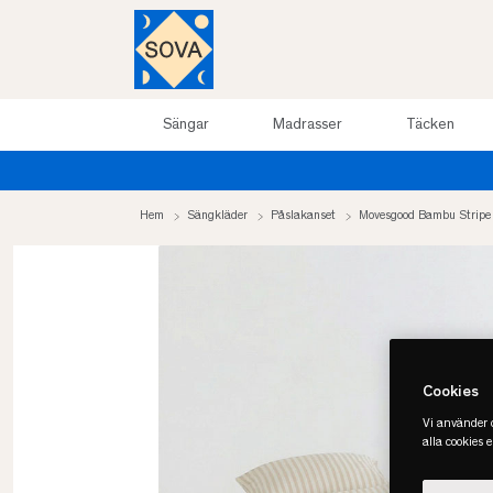
Sängar
Madrasser
Täcken
Hem
Sängkläder
Påslakanset
Movesgood Bambu Stripe
Cookies
Vi använder c
alla cookies 