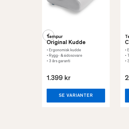
Tempur
T
Original Kudde
C
• Ergonomisk kudde
• 
• Rygg- & sidosovare
• 
• 3 års garanti
• 
1.399 kr
2
SE VARIANTER