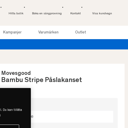
Hitta butik
Boka en sängprovning
Kontakt
Visa kundvagn
Kampanjer
Varumärken
Outlet
Movesgood
Bambu Stripe Påslakanset
Välj färg
l. Du kan tillåta
s
Sand Stripe