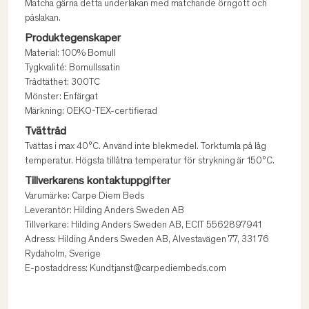
Matcha gärna detta underlakan med matchande örngott och
påslakan.
Produktegenskaper
Material: 100% Bomull
Tygkvalité: Bomullssatin
Trådtäthet: 300TC
Mönster: Enfärgat
Märkning: OEKO-TEX-certifierad
Tvättråd
Tvättas i max 40°C. Använd inte blekmedel. Torktumla på låg
temperatur. Högsta tillåtna temperatur för strykning är 150°C.
Tillverkarens kontaktuppgifter
Varumärke: Carpe Diem Beds
Leverantör: Hilding Anders Sweden AB
Tillverkare: Hilding Anders Sweden AB, ECIT 5562897941
Adress: Hilding Anders Sweden AB, Alvestavägen 77, 331 76
Rydaholm, Sverige
E-postaddress: Kundtjanst@carpediembeds.com