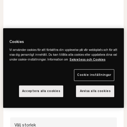
Cookies
Vi använder cookies för att förbättra din upplevelse på vår webbplats och för att
visa dig personligt innehåll. Du kan tillåta alla cookies eller uppdatera dina val
under cookie-inställningar. Information om
Sekretess och Cookies
Carpe Diem Beds
Cookie inställningar
Storm Kuvertsytt Underlakan
Acceptera alla cookies
Avvisa alla cookies
• Len & sval yta
• OEKO-TEX-certifierad
• 100% egyptisk bomullssatin
Välj storlek