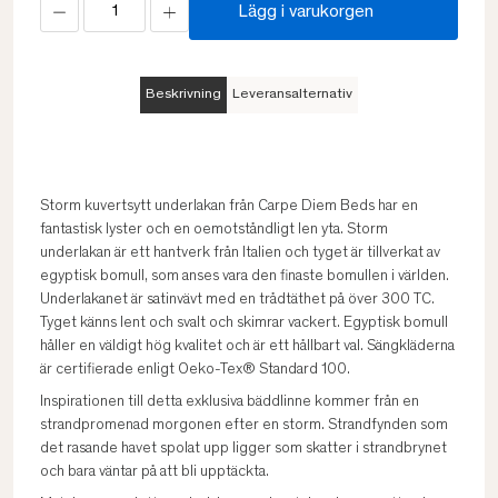
Lägg i varukorgen
Beskrivning
Leveransalternativ
Storm kuvertsytt underlakan från Carpe Diem Beds har en
fantastisk lyster och en oemotståndligt len yta. Storm
underlakan är ett hantverk från Italien och tyget är tillverkat av
egyptisk bomull, som anses vara den finaste bomullen i världen.
Underlakanet är satinvävt med en trådtäthet på över 300 TC.
Tyget känns lent och svalt och skimrar vackert. Egyptisk bomull
håller en väldigt hög kvalitet och är ett hållbart val. Sängkläderna
är certifierade enligt Oeko-Tex® Standard 100.
Inspirationen till detta exklusiva bäddlinne kommer från en
strandpromenad morgonen efter en storm. Strandfynden som
det rasande havet spolat upp ligger som skatter i strandbrynet
och bara väntar på att bli upptäckta.