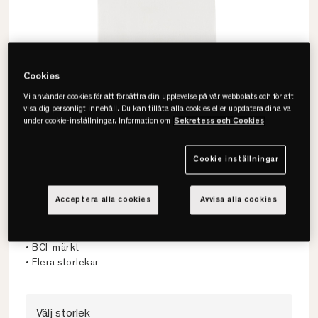
Cookies
Vi använder cookies för att förbättra din upplevelse på vår webbplats och för att
visa dig personligt innehåll. Du kan tillåta alla cookies eller uppdatera dina val
under cookie-inställningar. Information om
Sekretess och Cookies
Cookie inställningar
Gripsholm
Acceptera alla cookies
Avvisa alla cookies
Percale Kuvertsytt Underlakan
• Formsytt lakan
• BCI-märkt
• Flera storlekar
Välj storlek