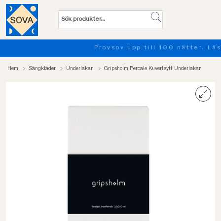
Provsov upp till 100 nätter. Läs mer
Hem
Sängkläder
Underlakan
Gripsholm Percale Kuvertsytt Underlakan