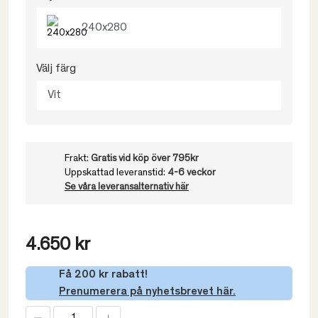
240x280
Välj färg
Vit
Frakt:
Gratis vid köp över 795kr
Uppskattad leveranstid:
4-6 veckor
Se våra leveransalternativ här
4.650 kr
Få 200 kr rabatt!
Prenumerera på nyhetsbrevet här.