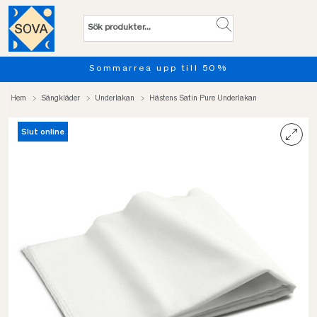
Sommarrea upp till 50%
Hem
Sängkläder
Underlakan
Hästens Satin Pure Underlakan
Slut online