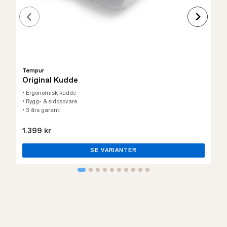
Tempur
Original Kudde
• Ergonomisk kudde
• Rygg- & sidosovare
• 3 års garanti
1.399 kr
SE VARIANTER