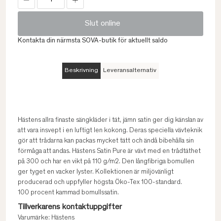
Slut online
Kontakta din närmsta SOVA-butik för aktuellt saldo
Beskrivning
Leveransalternativ
Hästens allra finaste sängkläder i tät, jämn satin ger dig känslan av
att vara insvept i en luftigt len kokong. Deras speciella vävteknik
gör att trådarna kan packas mycket tätt och ändå bibehålla sin
förmåga att andas. Hästens Satin Pure är vävt med en trådtäthet
på 300 och har en vikt på 110 g/m2. Den långfibriga bomullen
ger tyget en vacker lyster. Kollektionen är miljövänligt
producerad och uppfyller högsta Öko-Tex 100-standard.
100 procent kammad bomullssatin.
Tillverkarens kontaktuppgifter
Varumärke: Hästens