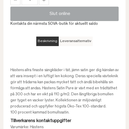
Slut online
Kontakta din närmsta SOVA-butik för aktuellt saldo
Beskrivning
Leveransalternativ
Hästens allra finaste sängkläder i tät, jämn satin ger dig känslan av
att vara insvept i en luftigt len kokong. Deras speciella vävteknik
gör att trådarna kan packas mycket tätt och ändå bibehålla sin
förmåga att andas. Hästens Satin Pure är vävt med en trådtäthet
på 300 och har en vikt på 110 g/m2. Den långfibriga bomullen
ger tyget en vacker lyster. Kollektionen är miljövänligt
producerad och uppfyller högsta Öko-Tex 100-standard.
100 procent kammad bomullssatin.
Tillverkarens kontaktuppgifter
Varumärke: Hästens