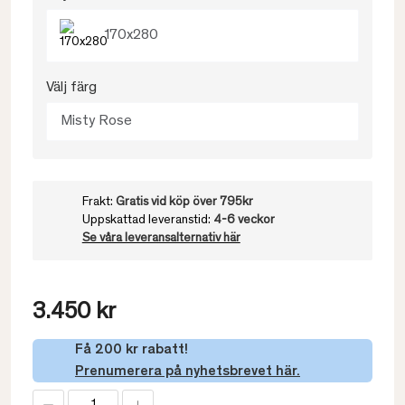
170x280
Välj färg
Misty Rose
Frakt:
Gratis vid köp över 795kr
Uppskattad leveranstid:
4-6 veckor
Se våra leveransalternativ här
3.450 kr
Få 200 kr rabatt!
Prenumerera på nyhetsbrevet här.