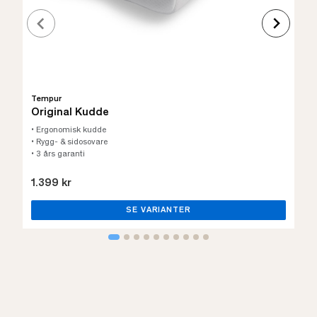
Tempur
Original Kudde
• Ergonomisk kudde
• Rygg- & sidosovare
• 3 års garanti
1.399 kr
SE VARIANTER