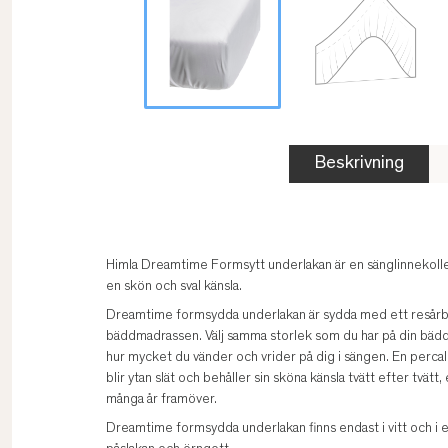
Beskrivning
Himla Dreamtime Formsytt underlakan är en sänglinnekoll
en skön och sval känsla.
Dreamtime formsydda underlakan är sydda med ett resårban
bäddmadrassen. Välj samma storlek som du har på din bädd
hur mycket du vänder och vrider på dig i sängen. En percale
blir ytan slät och behåller sin sköna känsla tvätt efter tvätt
många år framöver.
Dreamtime formsydda underlakan finns endast i vitt och i et