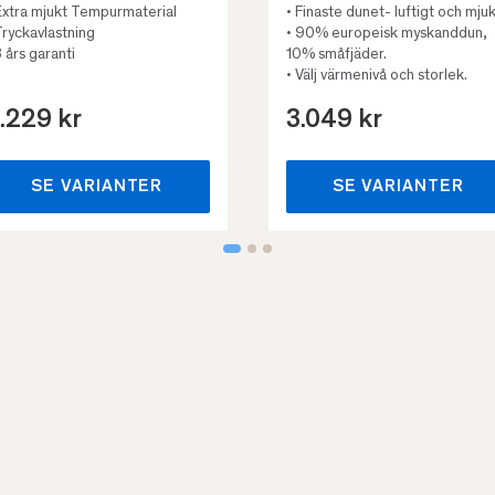
Extra mjukt Tempurmaterial
• Finaste dunet- luftigt och mjuk
Tryckavlastning
• 90% europeisk myskanddun,
3 års garanti
10% småfjäder.
• Välj värmenivå och storlek.
.229 kr
3.049 kr
SE VARIANTER
SE VARIANTER