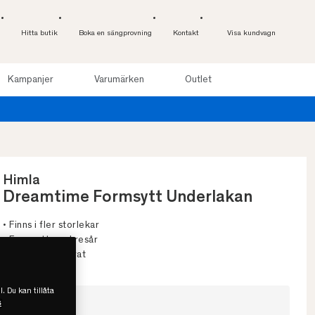
Hitta butik
Boka en sängprovning
Kontakt
Visa kundvagn
Kampanjer
Varumärken
Outlet
sov upp till 100 nätter. Läs mer
Himla
Dreamtime Formsytt Underlakan
• Finns i fler storlekar
• Formsytt med resår
• GOTS certifierat
l. Du kan tillåta
s
Välj storlek