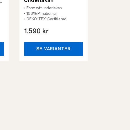
Underlakan
t.
• Formsytt underlakan
• 100% Pimabomull
• OEKO-TEX-Certifierad
1.590 kr
659 kr
SE VARIANTER
SE VA