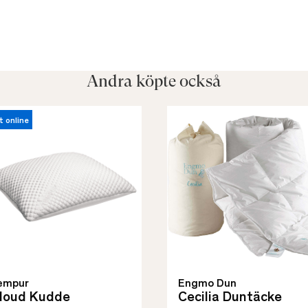
Andra köpte också
t online
empur
Engmo Dun
loud Kudde
Cecilia Duntäcke