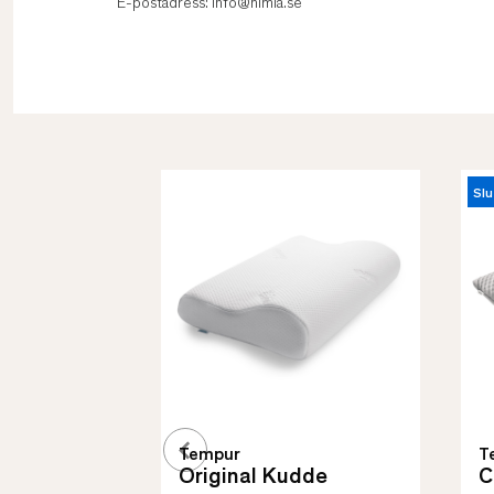
E-postadress: info@himla.se
Slu
Tempur
T
Original Kudde
C