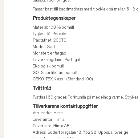
påslakan och örngott.
Passar bäst till bäddmadrass med tjocklek på mellan 5-18 
Produktegenskaper
Material: 100 % bomull
Tygkvalité: Percale
Trådtäthet: 200TC
Modell: Slätt
Mönster: enfärgad
Tillverkningsland: Portugal
Ekologisk bomull
GOTS certifierad bomull
OEKO-TEX Klass 1 (Standard 100)
Tvättråd
Tvättas i 60 grader. Torktumla på medelhög värme. Stryke
Tillverkarens kontaktuppgifter
Varumärke: Himla
Leverantör: Himla
Tillverkare: Himla AB
Adress: Söderforsgatan 18, 752 28, Uppsala, Sverige