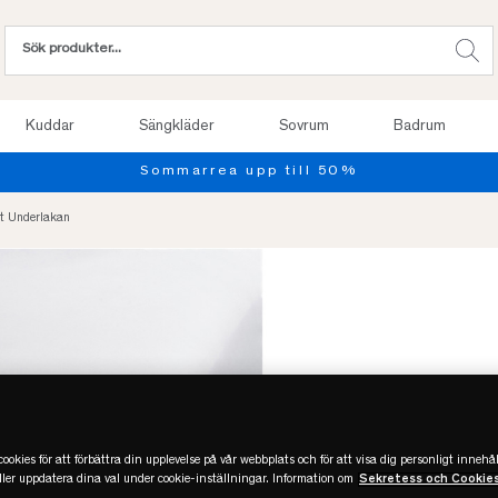
Kuddar
Sängkläder
Sovrum
Badrum
Prov
t Underlakan
ookies för att förbättra din upplevelse på vår webbplats och för att visa dig personligt innehål
eller uppdatera dina val under cookie-inställningar. Information om
Sekretess och Cookie