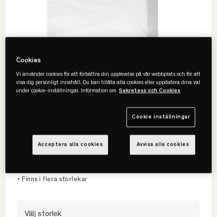
Cookies
Vi använder cookies för att förbättra din upplevelse på vår webbplats och för att
visa dig personligt innehåll. Du kan tillåta alla cookies eller uppdatera dina val
under cookie-inställningar. Information om
Sekretess och Cookies
Cookie inställningar
Himla
Dreamtime Kuvertsytt Underlakan
Acceptera alla cookies
Avvisa alla cookies
• Formsytt lakan
• 100% bomull
• Finns i flera storlekar
Välj storlek