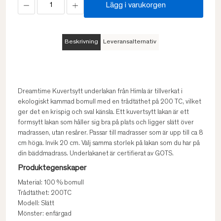
Lägg i varukorgen
Beskrivning
Leveransalternativ
Dreamtime Kuvertsytt underlakan från Himla är tillverkat i
ekologiskt kammad bomull med en trådtäthet på 200 TC, vilket
ger det en krispig och sval känsla. Ett kuvertsytt lakan är ett
formsytt lakan som håller sig bra på plats och ligger slätt över
madrassen, utan resårer. Passar till madrasser som är upp till ca 8
cm höga. Invik 20 cm. Välj samma storlek på lakan som du har på
din bäddmadrass. Underlakanet är certifierat av GOTS.
Produktegenskaper
Material: 100 % bomull
Trådtäthet: 200TC
Modell: Slätt
Mönster: enfärgad