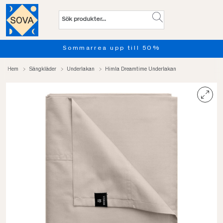
Sommarrea upp till 50%
Pro
Hem
Sängkläder
Underlakan
Himla Dreamtime Underlakan