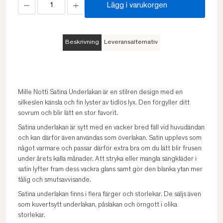
Lägg i varukorgen
Beskrivning
Leveransalternativ
Mille Notti Satina Underlakan är en stilren design med en
silkeslen känsla och fin lyster av tidlös lyx. Den förgyller ditt
sovrum och blir lätt en stor favorit.
Satina underlakan är sytt med en vacker bred fäll vid huvudändan
och kan därför även användas som överlakan. Satin upplevs som
något varmare och passar därför extra bra om du lätt blir frusen
under årets kalla månader. Att stryka eller mangla sängkläder i
satin lyfter fram dess vackra glans samt gör den blanka ytan mer
tålig och smutsavvisande.
Satina underlakan finns i flera färger och storlekar. De säljs även
som kuvertsytt underlakan, påslakan och örngott i olika
storlekar.