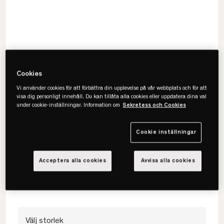
Cookies
Vi använder cookies för att förbättra din upplevelse på vår webbplats och för att
visa dig personligt innehåll. Du kan tillåta alla cookies eller uppdatera dina val
under cookie-inställningar. Information om
Sekretess och Cookies
Mille Notti
Cookie inställningar
Satina Underlakan
Acceptera alla cookies
Avvisa alla cookies
• Silkeslen känsla & lyster
• Satin med 340 TC
• Flera storlekar & färger
Välj storlek