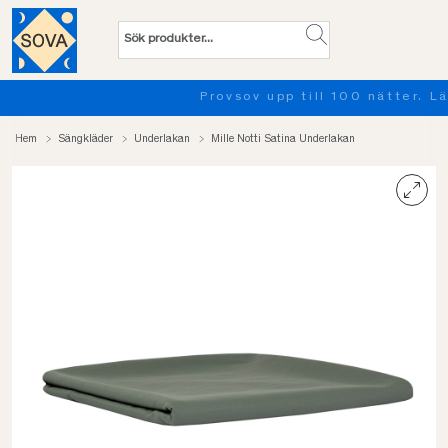
Provsov upp till 100 nätter. Läs mer
Hem
Sängkläder
Underlakan
Mille Notti Satina Underlakan