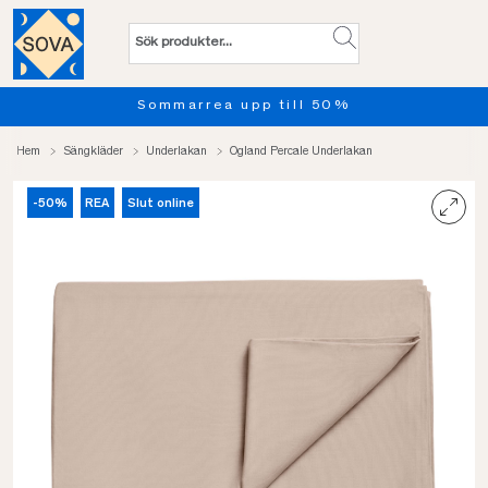
Sommarrea upp till 50%
Hem
Sängkläder
Underlakan
Ogland Percale Underlakan
-50%
REA
Slut online