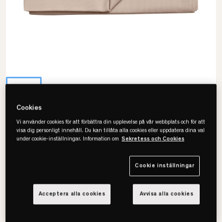
Cookies
Vi använder cookies för att förbättra din upplevelse på vår webbplats och för att
Ogland
visa dig personligt innehåll. Du kan tillåta alla cookies eller uppdatera dina val
under cookie-inställningar. Information om
Sekretess och Cookies
Percale Underlakan
• Svalt, slitstarkt & lättskött
Cookie inställningar
• Biodynamisk bomull
• Flera färger & storlekar
Acceptera alla cookies
Avvisa alla cookies
Välj storlek