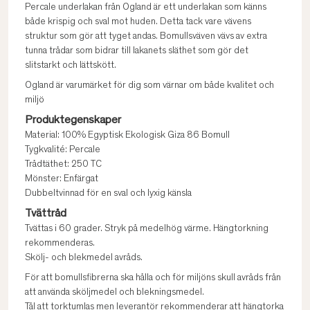
Percale underlakan från Ogland är ett underlakan som känns
både krispig och sval mot huden. Detta tack vare vävens
struktur som gör att tyget andas. Bomullsväven vävs av extra
tunna trådar som bidrar till lakanets släthet som gör det
slitstarkt och lättskött.
Ogland är varumärket för dig som värnar om både kvalitet och
miljö
Produktegenskaper
Material: 100% Egyptisk Ekologisk Giza 86 Bomull
Tygkvalité: Percale
Trådtäthet: 250 TC
Mönster: Enfärgat
Dubbeltvinnad för en sval och lyxig känsla
Tvättråd
Tvättas i 60 grader. Stryk på medelhög värme. Hängtorkning
rekommenderas.
Skölj- och blekmedel avråds.
För att bomullsfibrerna ska hålla och för miljöns skull avråds från
att använda sköljmedel och blekningsmedel.
Tål att torktumlas men leverantör rekommenderar att hängtorka