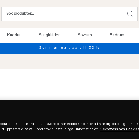
Kuddar
Sängkläder
Sovrum
Badrum
n
ookies för att förbättra din upplevelse på vår webbplats och för att visa dig personligt innehål
eller uppdatera dina val under cookie-inställningar. Information om
Sekretess och Cookie