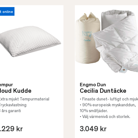
t online
empur
Engmo Dun
loud Kudde
Cecilia Duntäcke
Extra mjukt Tempurmaterial
• Finaste dunet- luftigt och mjuk
Tryckavlastning
• 90% europeisk myskanddun,
3 års garanti
10% småfjäder.
• Välj värmenivå och storlek.
.229 kr
3.049 kr