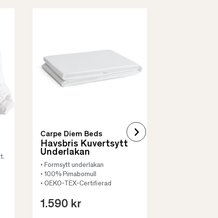
Borås Cotto
Quilt Mad
• Skyddar säng
• Vadderat
• Flera storleka
Carpe Diem Beds
Havsbris Kuvertsytt
Underlakan
t.
• Formsytt underlakan
• 100% Pimabomull
• OEKO-TEX-Certifierad
1.590 kr
659 kr