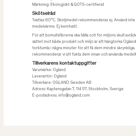
Märkning: Ekologiskt & GOTS-certifierat
Skötselråd
Tvättas 60°C. Sköljmedel rekommenderas ej. Använd inte 
medelvärme. Ej kemtvätt.
För att bomullsfibrerna ska hålla och för miljöns skull av
sättet mot både produkt och miljö är att hängtorka Ogland s
torktumla i några minuter för att få dem mindre skrynkliga.
rekommenderar vi att fukta dem innan och använda medel
Tillverkarens kontaktuppgifter
Varumärke: Ogland
Leverantör: Ogland
Tillverkare: OGLAND Sweden AB
Adress: Kaptensgatan 7, 114 57, Stockholm, Sverige
E-postadress: info@ogland.com