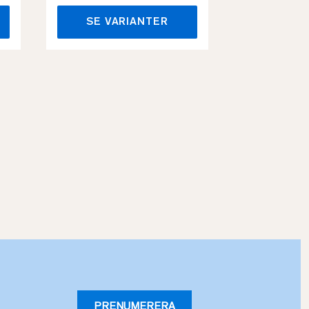
SE VARIANTER
SE VA
PRENUMERERA