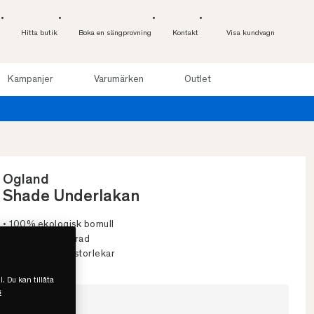
Hitta butik
Boka en sängprovning
Kontakt
Visa kundvagn
Kampanjer
Varumärken
Outlet
Provsov upp till 100 nätter. Läs mer
Ogland
Shade Underlakan
• 100% ekologisk bomull
• GOTS-certifierad
• Flera färger & storlekar
l. Du kan tillåta
s
Välj storlek