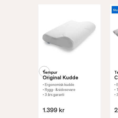
Slu
Tempur
T
Original Kudde
C
• Ergonomisk kudde
• 
• Rygg- & sidosovare
• 
• 3 års garanti
• 
1.399 kr
2