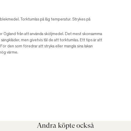
blekmedel. Torktumlas på låg temperatur. Strykes på
råder Ogland från att använda sköljmedel. Det mest skonsamma
ängkläder, men givetvis tål de att torktumlas. Ett tips är att
 För den som föredrar att stryka eller mangla sina lakan
hög värme.
Andra köpte också