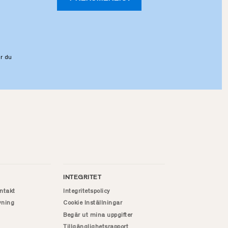
r du
INTEGRITET
ntakt
Integritetspolicy
vning
Cookie Inställningar
Begär ut mina uppgifter
Tillgänglighetsrapport