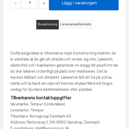
Lägg i varukorgen
Beskrivning
Leveransalternativ
Detta lyxiga lakan är tillverkat av mjuk bomull av hög kvalitet, de
är elastiska så de går att sträcka och veckar sig inte. Lakanets
elasticitet och resårkanten garanterar en snygg tät passform när
du drar lakanet ordentligt på plats över madrassen. Det är
mycket hållbart och slitstarkt. Lakanet är lätt att trä på och av,
tvätta och ta hand om utan att behöva strykas! Med ett högre
omtag för tjockare bäddmadrasser eller plymåer.
Tillverkarens kontaktuppgifter
Varumärke: Tempur (Underlakan)
Leverantör: Tempur
Tillverkare: Norvigroup Denmark AS
Address: Pantonevej 1, DK-6580 Vamdrup, Denmark
E-postadress: mail@norvigroup.dk