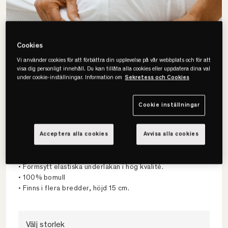
Cookies
Vi använder cookies för att förbättra din upplevelse på vår webbplats och för att
visa dig personligt innehåll. Du kan tillåta alla cookies eller uppdatera dina val
under cookie-inställningar. Information om
Sekretess och Cookies
Cookie inställningar
Tempur
Acceptera alla cookies
Avvisa alla cookies
Formsytt 15 Underlakan
• Formsytt elastiska underlakan i hög kvalité.
• 100% bomull
• Finns i flera bredder, höjd 15 cm.
Välj storlek